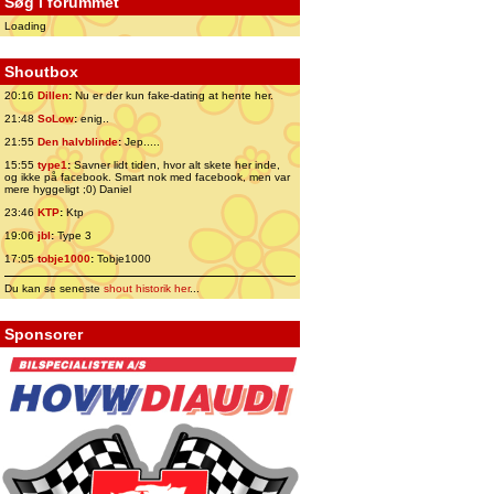
Søg i forummet
Loading
Shoutbox
20:16
Dillen
:
Nu er der kun fake-dating at hente her.
21:48
SoLow
:
enig..
21:55
Den halvblinde
:
Jep.....
15:55
type1
:
Savner lidt tiden, hvor alt skete her inde,
og ikke på facebook. Smart nok med facebook, men var
mere hyggeligt ;0) Daniel
23:46
KTP
:
Ktp
19:06
jbl
:
Type 3
17:05
tobje1000
:
Tobje1000
Du kan se seneste
shout historik her
...
Sponsorer