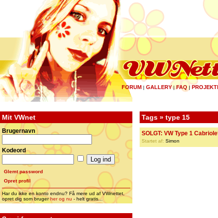
FORUM
GALLERY
FAQ
PROJEKT
|
|
|
Mit VWnet
Tags » type 15
Brugernavn
SOLGT: VW Type 1 Cabriole
Startet af:
Simon
Kodeord
Glemt password
Opret profil
Har du ikke en konto endnu? Få mere ud af VWnettet,
opret dig som bruger
her og nu
- helt gratis...