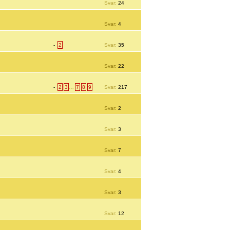
Svar:
24
Svar:
4
-
2
Svar:
35
Svar:
22
-
2
3
…
7
8
9
Svar:
217
Svar:
2
Svar:
3
Svar:
7
Svar:
4
Svar:
3
Svar:
12