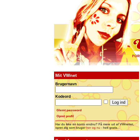
FOR
Mit VWnet
Brugernavn
Kodeord
Glemt password
Opret profil
Har du ikke en konto endnu? Få mere ud af VWnettet,
opret dig som bruger
her og nu
- helt gratis...