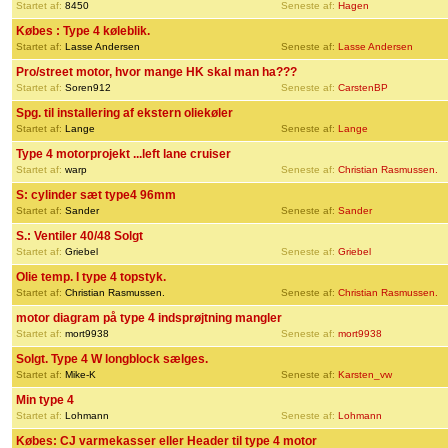
Startet af:
8450
Seneste af:
Hagen
Købes : Type 4 køleblik.
Startet af:
Lasse Andersen
Seneste af:
Lasse Andersen
Pro/street motor, hvor mange HK skal man ha???
Startet af:
Soren912
Seneste af:
CarstenBP
Spg. til installering af ekstern oliekøler
Startet af:
Lange
Seneste af:
Lange
Type 4 motorprojekt ...left lane cruiser
Startet af:
warp
Seneste af:
Christian Rasmussen.
S: cylinder sæt type4 96mm
Startet af:
Sander
Seneste af:
Sander
S.: Ventiler 40/48 Solgt
Startet af:
Griebel
Seneste af:
Griebel
Olie temp. I type 4 topstyk.
Startet af:
Christian Rasmussen.
Seneste af:
Christian Rasmussen.
motor diagram på type 4 indsprøjtning mangler
Startet af:
mort9938
Seneste af:
mort9938
Solgt. Type 4 W longblock sælges.
Startet af:
Mike-K
Seneste af:
Karsten_vw
Min type 4
Startet af:
Lohmann
Seneste af:
Lohmann
Købes: CJ varmekasser eller Header til type 4 motor