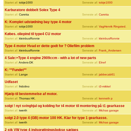
Startet af:
tobje1000
Seneste af:
tobje1000
Karburatore dobbelt Solex Type 4
Startet af:
Caretta
Seneste af:
Caretta
K: Komplet udstødning bay type 4 motor
Startet af:
tobje1000
Seneste af:
VagHenrik Ringsted.
Købes. oliepind til type4 CU motor
Startet af:
kleinbusRonnie
Seneste af:
kleinbusRonnie
Type 4 motor Hvad er dette godt for ? Oliefilm problem
Startet af:
kleinbusRonnie
Seneste af:
Frank_Andersen
4 Sale:>Type 4 engine 2909ccm - with a lot of new parts
Startet af:
Anders-DK
Seneste af:
Elnef
K: **Fundet**
Startet af:
Lange
Seneste af:
jabbecab61
Udfaset
Startet af:
fridolino
Seneste af:
t3-mikkel
Hjælp til bestemmelse af motor.
Startet af:
Thomas HK.
Seneste af:
kenneth p
solgt ! nyt svinghjul og kobling for t4 motor til montering på t1 gearkasse
Startet af:
twerth
Seneste af:
Michas garage
solgt 2.0 type 4 (GB) motor 100 HK. Klar for type 1 gearkasse.
Startet af:
twerth
Seneste af:
Michas garage
2 stk VW type 4 indsprøjtningsbokse sælges