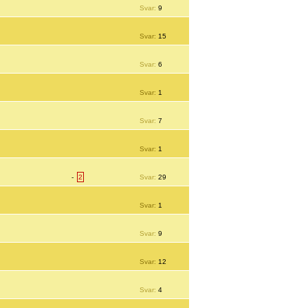
Svar:
9
Svar:
15
Svar:
6
Svar:
1
Svar:
7
Svar:
1
-
2
Svar:
29
Svar:
1
Svar:
9
Svar:
12
Svar:
4