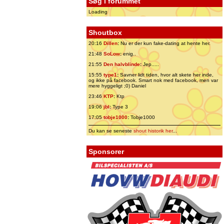
Søg i forummet
Loading
Shoutbox
20:16
Dillen
:
Nu er der kun fake-dating at hente her.
21:48
SoLow
:
enig..
21:55
Den halvblinde
:
Jep.....
15:55
type1
:
Savner lidt tiden, hvor alt skete her inde,
og ikke på facebook. Smart nok med facebook, men var
mere hyggeligt ;0) Daniel
23:46
KTP
:
Ktp
19:06
jbl
:
Type 3
17:05
tobje1000
:
Tobje1000
Du kan se seneste
shout historik her
...
Sponsorer