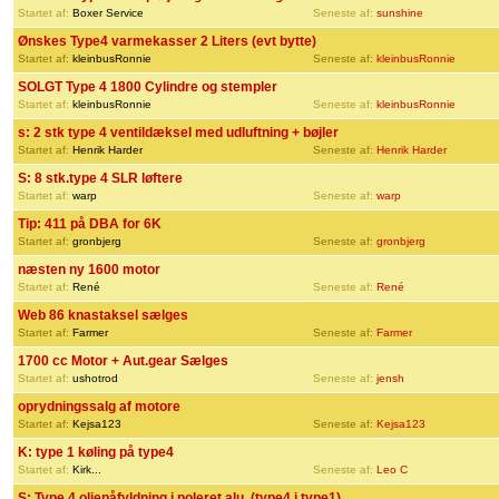
Startet af:
Boxer Service
Seneste af:
sunshine
Ønskes Type4 varmekasser 2 Liters (evt bytte)
Startet af:
kleinbusRonnie
Seneste af:
kleinbusRonnie
SOLGT Type 4 1800 Cylindre og stempler
Startet af:
kleinbusRonnie
Seneste af:
kleinbusRonnie
s: 2 stk type 4 ventildæksel med udluftning + bøjler
Startet af:
Henrik Harder
Seneste af:
Henrik Harder
S: 8 stk.type 4 SLR løftere
Startet af:
warp
Seneste af:
warp
Tip: 411 på DBA for 6K
Startet af:
gronbjerg
Seneste af:
gronbjerg
næsten ny 1600 motor
Startet af:
René
Seneste af:
René
Web 86 knastaksel sælges
Startet af:
Farmer
Seneste af:
Farmer
1700 cc Motor + Aut.gear Sælges
Startet af:
ushotrod
Seneste af:
jensh
oprydningssalg af motore
Startet af:
Kejsa123
Seneste af:
Kejsa123
K: type 1 køling på type4
Startet af:
Kirk...
Seneste af:
Leo C
S: Type 4 oliepåfyldning i poleret alu. (type4 i type1)