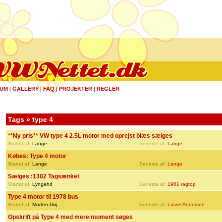
UM
GALLERY
FAQ
PROJEKTER
REGLER
|
|
|
|
Tags » type 4
**Ny pris** VW type 4 2.5L motor med oprejst blæs sælges
Startet af:
Lange
Seneste af:
Lange
Købes: Type 4 motor
Startet af:
Lange
Seneste af:
Lange
Sælges :1302 Tagsænket
Startet af:
Lyngehd
Seneste af:
1961 ragtop
Type 4 motor til 1978 bus
Startet af:
Morten Døj
Seneste af:
Lasse Andersen
Opskrift på Type 4 med mere moment søges