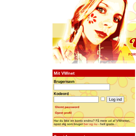
FOR
Mit VWnet
Brugernavn
Kodeord
Glemt password
Opret profil
Har du ikke en konto endnu? Få mere ud af VWnettet,
opret dig som bruger
her og nu
- helt gratis...