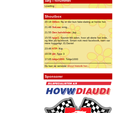
Søg i forummet
Loading
Shoutbox
20:16
Dillen
:
Nu er der kun fake-dating at hente her.
21:48
SoLow
:
enig..
21:55
Den halvblinde
:
Jep.....
15:55
type1
:
Savner lidt tiden, hvor alt skete her inde,
og ikke på facebook. Smart nok med facebook, men var
mere hyggeligt ;0) Daniel
23:46
KTP
:
Ktp
19:06
jbl
:
Type 3
17:05
tobje1000
:
Tobje1000
Du kan se seneste
shout historik her
...
Sponsorer