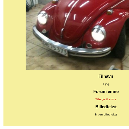
Filnavn
1.jpg
Forum emne
Tilbage til emne
Billedtekst
Ingen billedtekst