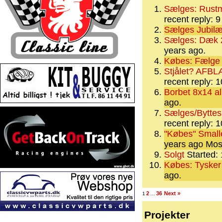
Sælges: Rustma
recent reply: 
Sælges Jubil
Sælges: Dæk 
years ago.
Købes: Fælge
Stjålet? AFBL
recent reply: 
Borbet 8x14 al
ago.
Sælges/Byttes
recent reply: 
"Købes" Smalle
years ago
Most
Solgt
Started:
Købes: Tysker 
ago.
2
36
Next »
1
…
Projekter