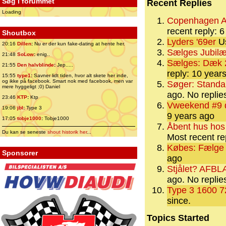
Søg i forummet
Recent Replies
Loading
Copenhagen Air
recent reply: 
Shoutbox
Lyders '69er
Us
20:16
Dillen
:
Nu er der kun fake-dating at hente her.
Sælges Jubil
21:48
SoLow
:
enig..
Sælges: Dæk 
21:55
Den halvblinde
:
Jep.....
reply: 10 year
15:55
type1
:
Savner lidt tiden, hvor alt skete her inde,
og ikke på facebook. Smart nok med facebook, men var
Søger: Standar
mere hyggeligt ;0) Daniel
ago.
No replie
23:46
KTP
:
Ktp
Vweekend #9 
19:06
jbl
:
Type 3
9 years ago
17:05
tobje1000
:
Tobje1000
Åbent hus hos
Du kan se seneste
shout historik her
...
Most recent re
Købes: Fælge
Sponsorer
ago
Stjålet? AFBL
ago.
No replie
Type 3 1600 7
since.
Topics Started