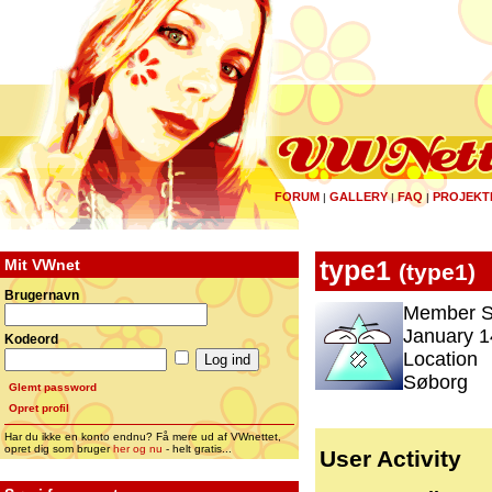
FORUM
GALLERY
FAQ
PROJEKT
|
|
|
Mit VWnet
type1
(
type1
)
Brugernavn
Member S
January 1
Kodeord
Location
Søborg
Glemt password
Opret profil
Har du ikke en konto endnu? Få mere ud af VWnettet,
opret dig som bruger
her og nu
- helt gratis...
User Activity