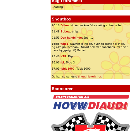
Søg i forummet
Loading
Shoutbox
20:16
Dillen
:
Nu er der kun fake-dating at hente her.
21:48
SoLow
:
enig..
21:55
Den halvblinde
:
Jep.....
15:55
type1
:
Savner lidt tiden, hvor alt skete her inde,
og ikke på facebook. Smart nok med facebook, men var
mere hyggeligt ;0) Daniel
23:46
KTP
:
Ktp
19:06
jbl
:
Type 3
17:05
tobje1000
:
Tobje1000
Du kan se seneste
shout historik her
...
Sponsorer