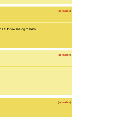
(
permalink
)
 til to voksne og to børn.
(
permalink
)
(
permalink
)