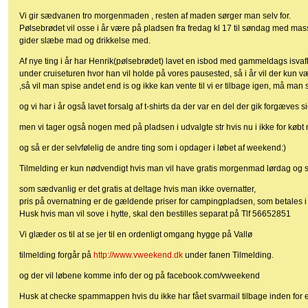
Vi gir sædvanen tro morgenmaden , resten af maden sørger man selv for.
Pølsebrødet vil osse i år være på pladsen fra fredag kl 17 til søndag med mas
gider slæbe mad og drikkelse med.
Af nye ting i år har Henrik(pølsebrødet) lavet en isbod med gammeldags isva
under cruiseturen hvor han vil holde på vores pausested, så i år vil der kun 
,så vil man spise andet end is og ikke kan vente til vi er tilbage igen, må m
og vi har i år også lavet forsalg af t-shirts da der var en del der gik forgæves 
men vi tager også nogen med på pladsen i udvalgte str hvis nu i ikke for købt n
og så er der selvfølelig de andre ting som i opdager i løbet af weekend:)
Tilmelding er kun nødvendigt hvis man vil have gratis morgenmad lørdag og 
som sædvanlig er det gratis at deltage hvis man ikke overnatter,
pris på overnatning er de gældende priser for campingpladsen, som betales 
Husk hvis man vil sove i hytte, skal den bestilles separat på Tlf 56652851
Vi glæder os til at se jer til en ordenligt omgang hygge på Vallø
tilmelding forgår på
http://www.vweekend.dk
under fanen Tilmelding.
og der vil løbene komme info der og på facebook.com/vweekend
Husk at checke spammappen hvis du ikke har fået svarmail tilbage inden for 