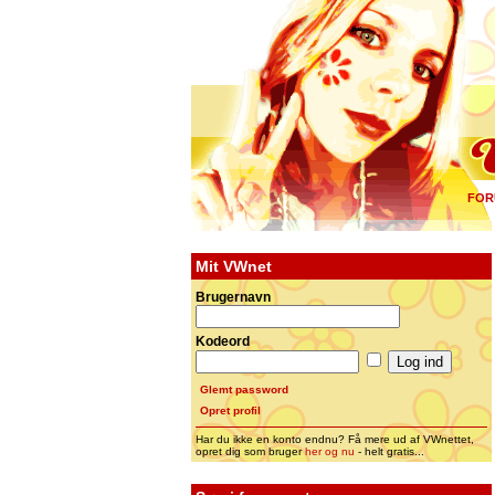
FOR
Mit VWnet
Brugernavn
Kodeord
Glemt password
Opret profil
Har du ikke en konto endnu? Få mere ud af VWnettet,
opret dig som bruger
her og nu
- helt gratis...