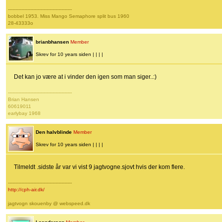
-------------------------------------------
bobbel 1953. Miss Mango Semaphore split bus 1960
28-43333o
brianbhansen
Member
Skrev for 10 years siden | | | |
Det kan jo være at i vinder den igen som man siger..:)
-------------------------------------------
Brian Hansen
60619011
earlybay 1968
Den halvblinde
Member
Skrev for 10 years siden | | | |
Tilmeldt .sidste år var vi vist 9 jagtvogne.sjovt hvis der kom flere.
-------------------------------------------
http://cph-air.dk/
jagtvogn skouenby @ webspeed.dk