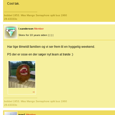
Cool tak.
-------------------------------------------
bobbel 1953. Miss Mango Semaphore split bus 1960
28-43333o
l.sanderson
Member
Skrev for 10 years siden | | | |
Har lige tilmeldt familien og vi ser frem til en hyggelig weekend.
PS der er osse en der søger nyt team at trøste :)
→
-------------------------------------------
bobbel 1953. Miss Mango Semaphore split bus 1960
28-43333o
type1
Member