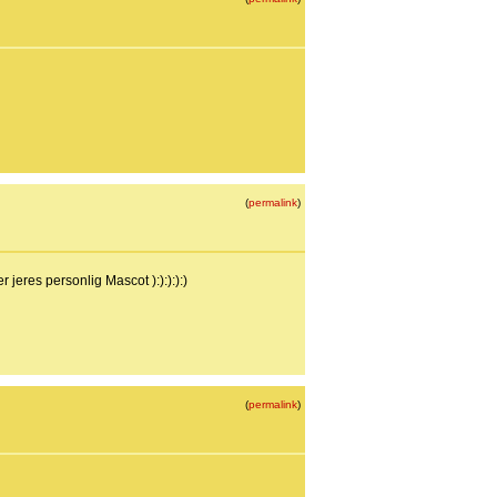
(
permalink
)
r jeres personlig Mascot ):):):):)
(
permalink
)