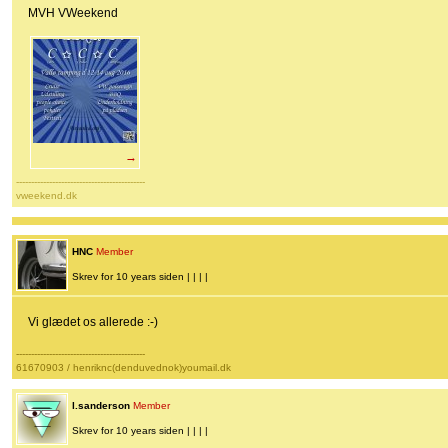
MVH VWeekend
→
-------------------------------------------
vweekend.dk
HNC
Member
Skrev for 10 years siden | | | |
Vi glædet os allerede :-)
-------------------------------------------
61670903 / henriknc(denduvednok)youmail.dk
l.sanderson
Member
Skrev for 10 years siden | | | |