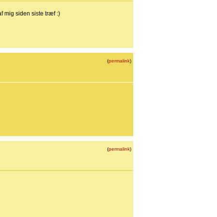
 mig siden siste træf :)
(
permalink
)
(
permalink
)