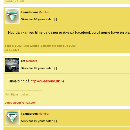
earlybay 1968
l.sanderson
Member
Skrev for 10 years siden | | | |
Hvordan kan jeg tilmelde os jeg er ikke på Facebook og vil gerne have en plads
-------------------------------------------
bobbel 1953. Miss Mango Semaphore split bus 1960
28-43333o
bfp
Member
Skrev for 10 years siden | | | |
Tilmelding på
http://vweekend.dk
:-)
-------------------------------------------
Mvh Bjørn - Lolland
bfpedersen@gmail.com
l.sanderson
Member
Skrev for 10 years siden | | | |