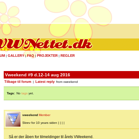
UM
GALLERY
FAQ
PROJEKTER
REGLER
|
|
|
|
Vweekend #9 d.12-14 aug 2016
Tilbage til forum
Latest reply
|
from vweekend
Tags:
No
tags
yet.
vweekend
Member
Skrev for 10 years siden | | | |
Så er der åben for tilmeldinger til årets VWeekend.