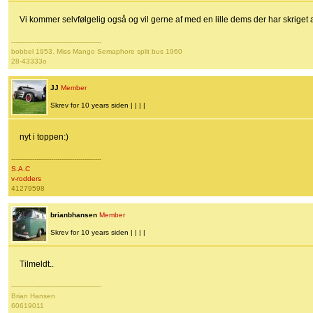
Vi kommer selvfølgelig også og vil gerne af med en lille dems der har skriget af
-------------------------------------------
bobbel 1953. Miss Mango Semaphore split bus 1960
28-43333o
JJ
Member
Skrev for 10 years siden | | | |
nyt i toppen:)
-------------------------------------------
S.A.C
v-rodders
41279598
brianbhansen
Member
Skrev for 10 years siden | | | |
Tilmeldt..
-------------------------------------------
Brian Hansen
60619011