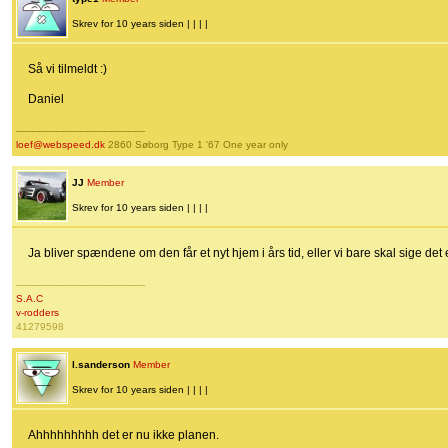
Skrev for 10 years siden | | | |
Så vi tilmeldt :)
Daniel
-------------------------------------------
loef@webspeed.dk
2860 Søborg Type 1 '67 One year only
JJ
Member
Skrev for 10 years siden | | | |
Ja bliver spændene om den får et nyt hjem i års tid, eller vi bare skal sige det e
-------------------------------------------
S.A.C
v-rodders
41279598
l.sanderson
Member
Skrev for 10 years siden | | | |
Ahhhhhhhhh det er nu ikke planen.