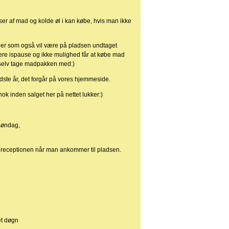
ser af mad og kolde øl i kan købe, hvis man ikke
fler som også vil være på pladsen undtaget
være ispause og ikke mulighed får at købe mad
an selv tage madpakken med:)
sidste år, det forgår på vores hjemmeside.
ok inden salget her på nettet lukker:)
søndag,
i receptionen når man ankommer til pladsen.
et døgn