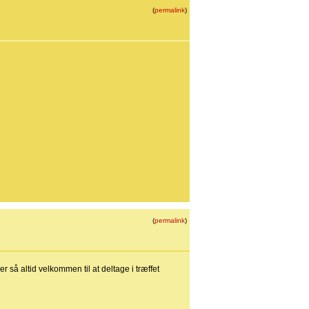
(
permalink
)
(
permalink
)
 så altid velkommen til at deltage i træffet