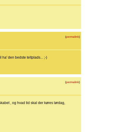
(
permalink
)
ha' den bedste teltplads... ;-)
(
permalink
)
kabet , og hvad tid skal der køres lørdag,