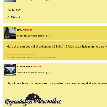
Flot bil C/C :)
Vh Niels P.
HNC
Member
Skrev for 10 years siden | | | |
Ha, det er sgu god stil at ankomme så tidligt :-D Men okay, hvis man nu bare vil 
-------------------------------------------
61670903 / henriknc(denduvednok)youmail.dk
ClausBendix
Member
Skrev for 10 years siden | | | |
Hej vil bare høre om der er strøm på pladsen så vi kan få noget strøm på køles
-------------------------------------------