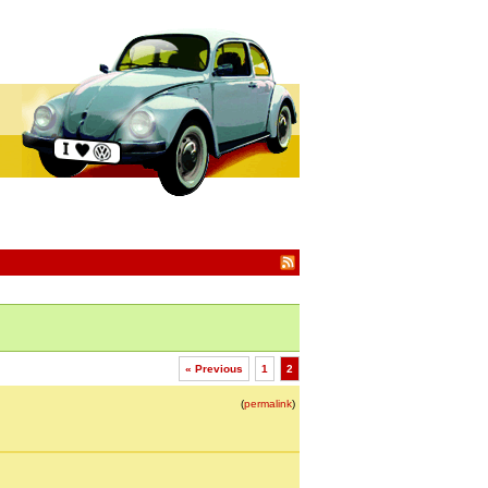
« Previous
1
2
(
permalink
)