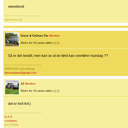
vweekend.
-------------------------------------------
vweekend.dk
Cisse & Celinas Far
Member
Skrev for 10 years siden | | | |
Så er der bestilt, men kan se at de først kan overfører mandag ??
-------------------------------------------
20697035 Kalundborg
dennisdarre@gmail.com
JJ
Member
Skrev for 10 years siden | | | |
det er helt fint:)
-------------------------------------------
S.A.C
v-rodders
41279598