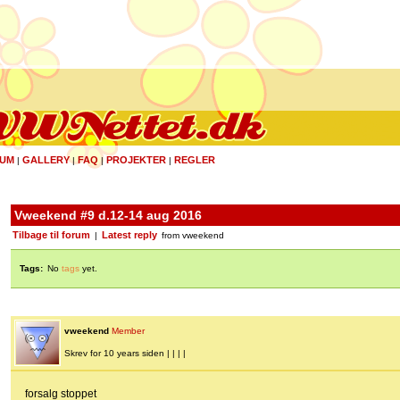
UM
GALLERY
FAQ
PROJEKTER
REGLER
|
|
|
|
Vweekend #9 d.12-14 aug 2016
Tilbage til forum
Latest reply
|
from vweekend
Tags:
No
tags
yet.
vweekend
Member
Skrev for 10 years siden | | | |
forsalg stoppet