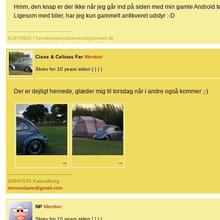
Hmm, den knap er der ikke når jeg går ind på siden med min gamle Android tele
Ligesom med biler, har jeg kun gammelt antikveret udstyr :-D
-------------------------------------------
61670903 / henriknc(denduvednok)youmail.dk
Cisse & Celinas Far
Member
Skrev for 10 years siden | | | |
Der er dejligt hernede, glæder mig til torsdag når i andre også kommer ;-)
→
→
-------------------------------------------
20697035 Kalundborg
dennisdarre@gmail.com
NP
Member
Skrev for 10 years siden | | | |