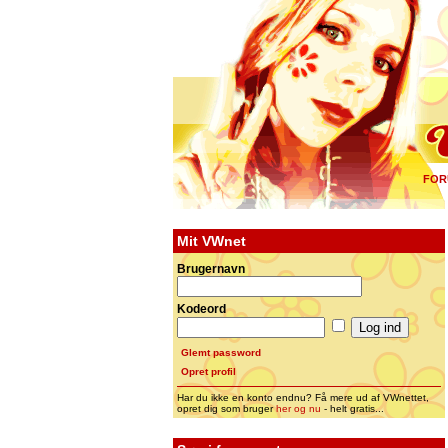
FOR
Mit VWnet
Brugernavn
Kodeord
Glemt password
Opret profil
Har du ikke en konto endnu? Få mere ud af VWnettet,
opret dig som bruger
her og nu
- helt gratis...