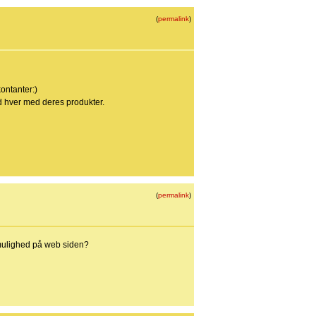
(
permalink
)
ontanter:)
d hver med deres produkter.
(
permalink
)
 mulighed på web siden?