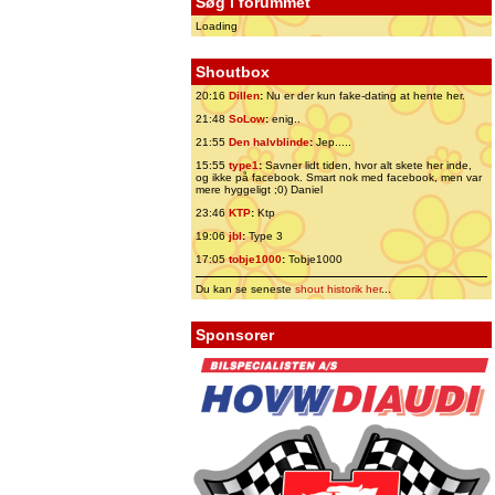
Søg i forummet
Loading
Shoutbox
20:16
Dillen
:
Nu er der kun fake-dating at hente her.
21:48
SoLow
:
enig..
21:55
Den halvblinde
:
Jep.....
15:55
type1
:
Savner lidt tiden, hvor alt skete her inde,
og ikke på facebook. Smart nok med facebook, men var
mere hyggeligt ;0) Daniel
23:46
KTP
:
Ktp
19:06
jbl
:
Type 3
17:05
tobje1000
:
Tobje1000
Du kan se seneste
shout historik her
...
Sponsorer