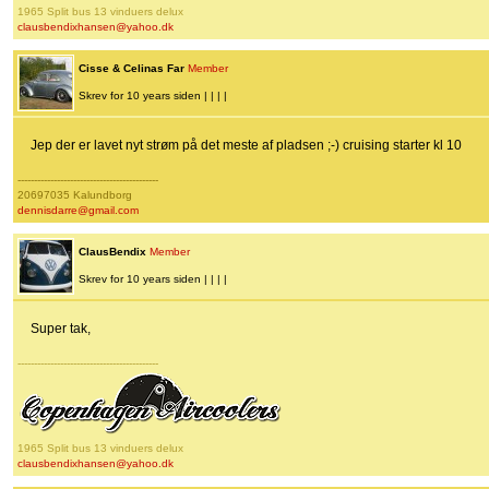
1965 Split bus 13 vinduers delux
clausbendixhansen@yahoo.dk
Cisse & Celinas Far
Member
Skrev for 10 years siden | | | |
Jep der er lavet nyt strøm på det meste af pladsen ;-) cruising starter kl 10
-------------------------------------------
20697035 Kalundborg
dennisdarre@gmail.com
ClausBendix
Member
Skrev for 10 years siden | | | |
Super tak,
-------------------------------------------
1965 Split bus 13 vinduers delux
clausbendixhansen@yahoo.dk