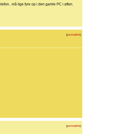
fon.. må lige fyre op i den gamle PC i aften.
(
permalink
)
(
permalink
)