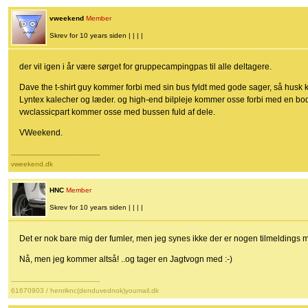
vweekend
Member
Skrev for 10 years siden | | | |
der vil igen i år være sørget for gruppecampingpas til alle deltagere.
Dave the t-shirt guy kommer forbi med sin bus fyldt med gode sager, så husk k
Lyntex kalecher og læder. og high-end bilpleje kommer osse forbi med en bo
vwclassicpart kommer osse med bussen fuld af dele.
VWeekend.
-------------------------------------------
vweekend.dk
HNC
Member
Skrev for 10 years siden | | | |
Det er nok bare mig der fumler, men jeg synes ikke der er nogen tilmeldings
Nå, men jeg kommer altså! ..og tager en Jagtvogn med :-)
-------------------------------------------
61670903 / henriknc(denduvednok)youmail.dk