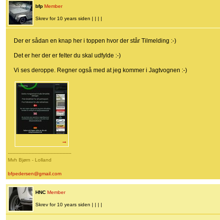
bfp
Member
Skrev for 10 years siden | | | |
Der er sådan en knap her i toppen hvor der står Tilmelding :-)
Det er her der er felter du skal udfylde :-)
Vi ses deroppe. Regner også med at jeg kommer i Jagtvognen :-)
→
-------------------------------------------
Mvh Bjørn - Lolland
bfpedersen@gmail.com
HNC
Member
Skrev for 10 years siden | | | |