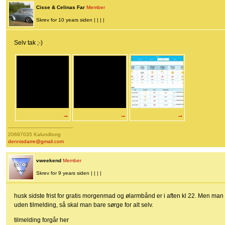
Cisse & Celinas Far
Member
Skrev for 10 years siden | | | |
Selv tak ;-)
→
→
→
-------------------------------------------
20697035 Kalundborg
dennisdarre@gmail.com
vweekend
Member
Skrev for 9 years siden | | | |
husk sidste frist for gratis morgenmad og ølarmbånd er i aften kl 22. Men man er
uden tilmelding, så skal man bare sørge for alt selv.
tilmelding forgår her