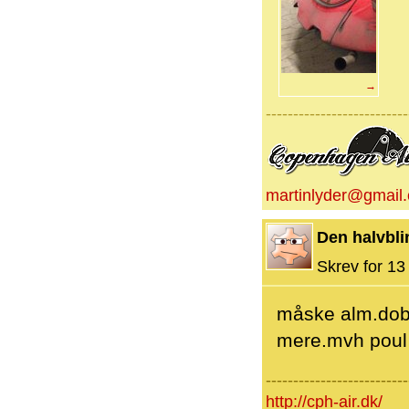
→
--------------------------
martinlyder@gmail
Den halvbli
Skrev for 13 
måske alm.dobb
mere.mvh poul
--------------------------
http://cph-air.dk/