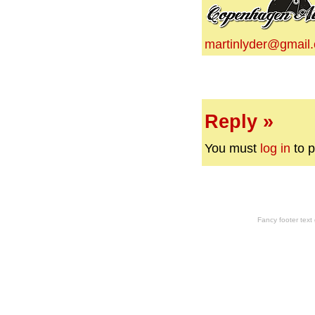
martinlyder@gmail
Reply »
You must
log in
to p
Fancy footer tex