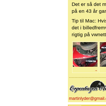
Det er så det m
på en 43 år gam
Tip til Mac: Hv
det i billedfr
rigtig på vwnett
→
--------------------------
martinlyder@gmail