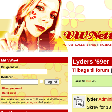
FORUM
GALLERY
FAQ
PROJEKT
|
|
|
Mit VWnet
Lyders '69er
Brugernavn
Tilbage til forum
Kodeord
Tags:
No
tags
yet.
Glemt password
Opret profil
lyder
Admini
Har du ikke en konto endnu? Få mere ud af VWnettet,
opret dig som bruger
her og nu
- helt gratis...
Skrev for 13 