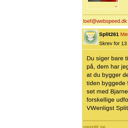
→
--------------------------
loef@webspeed.dk
Split261
Me
Skrev for 13 
Du siger bare t
på, dem har jeg
at du bygger d
tiden byggede 
set med Bjarne
forskellige udf
VWenligst Split
--------------------------
vwsplit.se