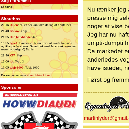
Søg i forummet
Loading
Nu tænker jeg a
presse mig selv
Shoutbox
noget at vise 
20:16
Dillen
:
Nu er der kun fake-dating at hente her.
21:48
SoLow
:
enig..
Jeg har nu haft
21:55
Den halvblinde
:
Jep.....
umpti-dumpti he
15:55
type1
:
Savner lidt tiden, hvor alt skete her inde,
og ikke på facebook. Smart nok med facebook, men var
mere hyggeligt ;0) Daniel
Da markedet er 
23:46
KTP
:
Ktp
anderledes vogn
19:06
jbl
:
Type 3
have istedet, 
17:05
tobje1000
:
Tobje1000
Du kan se seneste
shout historik her
...
Først og fremme
Sponsorer
--------------------------
martinlyder@gmail