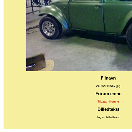
Filnavn
24062010567.jpg
Forum emne
Tilbage til emne
Billedtekst
Ingen billedtekst