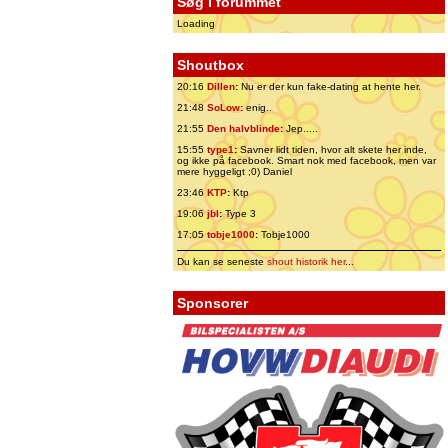
Søg i forummet
Loading
Shoutbox
20:16
Dillen
:
Nu er der kun fake-dating at hente her.
21:48
SoLow
:
enig..
21:55
Den halvblinde
:
Jep.....
15:55
type1
:
Savner lidt tiden, hvor alt skete her inde,
og ikke på facebook. Smart nok med facebook, men var
mere hyggeligt ;0) Daniel
23:46
KTP
:
Ktp
19:06
jbl
:
Type 3
17:05
tobje1000
:
Tobje1000
Du kan se seneste
shout historik her
...
Sponsorer