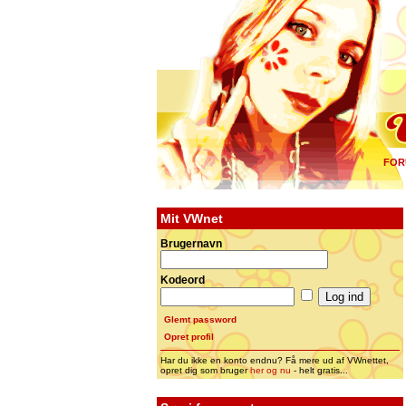
FOR
Mit VWnet
Brugernavn
Kodeord
Glemt password
Opret profil
Har du ikke en konto endnu? Få mere ud af VWnettet,
opret dig som bruger
her og nu
- helt gratis...