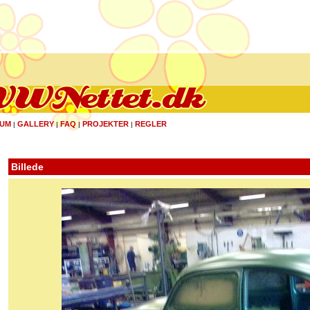
UM
GALLERY
FAQ
PROJEKTER
REGLER
|
|
|
|
Billede