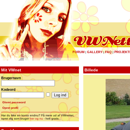
FORUM
GALLERY
FAQ
PROJEKT
|
|
|
Mit VWnet
Billede
Brugernavn
Kodeord
Glemt password
Opret profil
Har du ikke en konto endnu? Få mere ud af VWnettet,
opret dig som bruger
her og nu
- helt gratis...