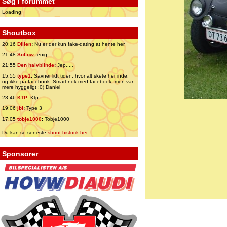
Søg i forummet
Loading
Shoutbox
20:16
Dillen
:
Nu er der kun fake-dating at hente her.
21:48
SoLow
:
enig..
21:55
Den halvblinde
:
Jep.....
15:55
type1
:
Savner lidt tiden, hvor alt skete her inde,
og ikke på facebook. Smart nok med facebook, men var
mere hyggeligt ;0) Daniel
23:46
KTP
:
Ktp
19:06
jbl
:
Type 3
17:05
tobje1000
:
Tobje1000
Du kan se seneste
shout historik her
...
Sponsorer