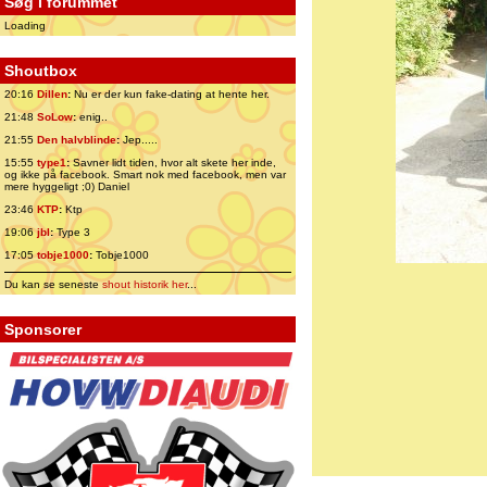
Søg i forummet
Loading
Shoutbox
20:16
Dillen
:
Nu er der kun fake-dating at hente her.
21:48
SoLow
:
enig..
21:55
Den halvblinde
:
Jep.....
15:55
type1
:
Savner lidt tiden, hvor alt skete her inde,
og ikke på facebook. Smart nok med facebook, men var
mere hyggeligt ;0) Daniel
23:46
KTP
:
Ktp
19:06
jbl
:
Type 3
17:05
tobje1000
:
Tobje1000
Du kan se seneste
shout historik her
...
Sponsorer