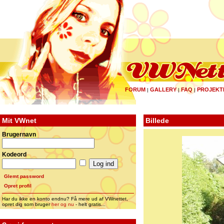
FORUM
GALLERY
FAQ
PROJEKT
|
|
|
Mit VWnet
Billede
Brugernavn
Kodeord
Glemt password
Opret profil
Har du ikke en konto endnu? Få mere ud af VWnettet,
opret dig som bruger
her og nu
- helt gratis...