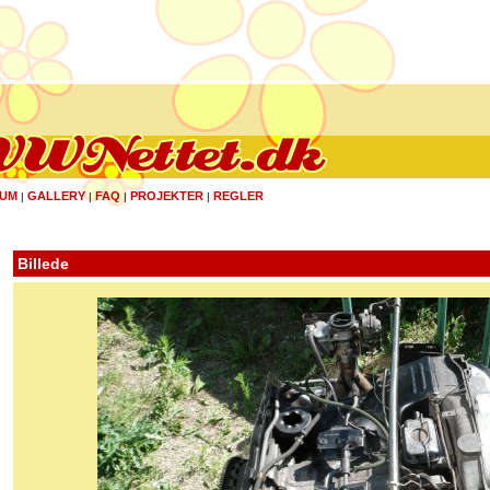
UM
GALLERY
FAQ
PROJEKTER
REGLER
|
|
|
|
Billede