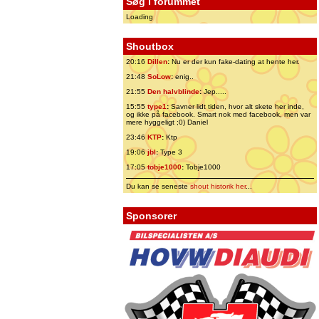
Søg i forummet
Loading
Shoutbox
20:16
Dillen
:
Nu er der kun fake-dating at hente her.
21:48
SoLow
:
enig..
21:55
Den halvblinde
:
Jep.....
15:55
type1
:
Savner lidt tiden, hvor alt skete her inde,
og ikke på facebook. Smart nok med facebook, men var
mere hyggeligt ;0) Daniel
23:46
KTP
:
Ktp
19:06
jbl
:
Type 3
17:05
tobje1000
:
Tobje1000
Du kan se seneste
shout historik her
...
Sponsorer