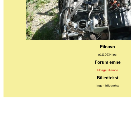
Filnavn
p1110634.jpg
Forum emne
Tilbage til emne
Billedtekst
Ingen billedtekst