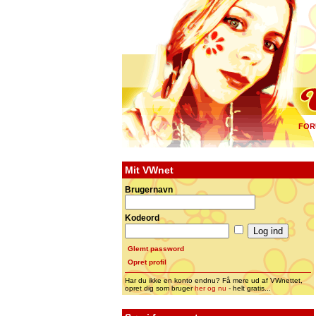
FOR
Mit VWnet
Brugernavn
Kodeord
Glemt password
Opret profil
Har du ikke en konto endnu? Få mere ud af VWnettet,
opret dig som bruger
her og nu
- helt gratis...