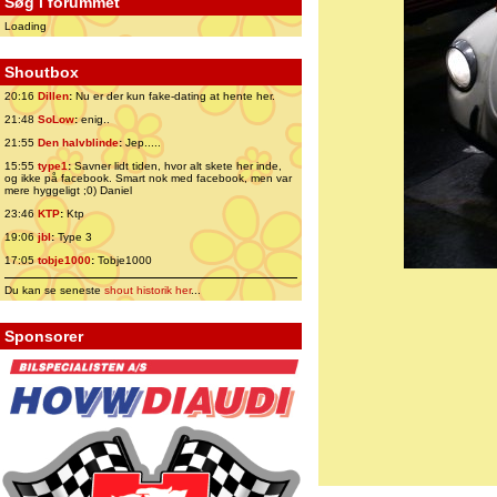
Søg i forummet
Loading
Shoutbox
20:16
Dillen
:
Nu er der kun fake-dating at hente her.
21:48
SoLow
:
enig..
21:55
Den halvblinde
:
Jep.....
15:55
type1
:
Savner lidt tiden, hvor alt skete her inde,
og ikke på facebook. Smart nok med facebook, men var
mere hyggeligt ;0) Daniel
23:46
KTP
:
Ktp
19:06
jbl
:
Type 3
17:05
tobje1000
:
Tobje1000
Du kan se seneste
shout historik her
...
Sponsorer