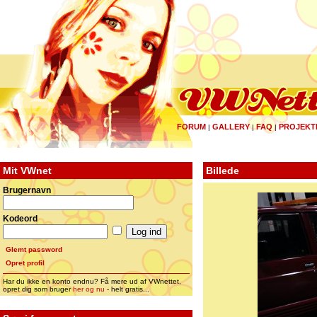
FORUM
GALLERY
FAQ
PROJEKT
|
|
|
Mit VWnet
Billede
Brugernavn
Kodeord
Glemt password
Opret profil
Har du ikke en konto endnu? Få mere ud af VWnettet,
opret dig som bruger
her og nu
- helt gratis...