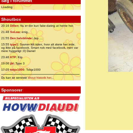
Søg i forummet
Loading
Shoutbox
20:16
Dillen
:
Nu er der kun fake-dating at hente her.
21:48
SoLow
:
enig..
21:55
Den halvblinde
:
Jep.....
15:55
type1
:
Savner lidt tiden, hvor alt skete her inde,
og ikke på facebook. Smart nok med facebook, men var
mere hyggeligt ;0) Daniel
23:46
KTP
:
Ktp
19:06
jbl
:
Type 3
17:05
tobje1000
:
Tobje1000
Du kan se seneste
shout historik her
...
Sponsorer