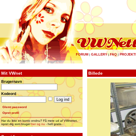
FORUM
GALLERY
FAQ
PROJEKT
|
|
|
Mit VWnet
Billede
Brugernavn
Kodeord
Glemt password
Opret profil
Har du ikke en konto endnu? Få mere ud af VWnettet,
opret dig som bruger
her og nu
- helt gratis...