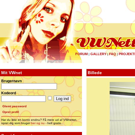
FORUM
GALLERY
FAQ
PROJEKT
|
|
|
Mit VWnet
Billede
Brugernavn
Kodeord
Glemt password
Opret profil
Har du ikke en konto endnu? Få mere ud af VWnettet,
opret dig som bruger
her og nu
- helt gratis...