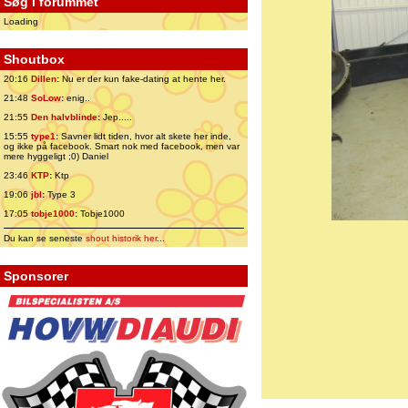
Søg i forummet
Loading
Shoutbox
20:16
Dillen
:
Nu er der kun fake-dating at hente her.
21:48
SoLow
:
enig..
21:55
Den halvblinde
:
Jep.....
15:55
type1
:
Savner lidt tiden, hvor alt skete her inde,
og ikke på facebook. Smart nok med facebook, men var
mere hyggeligt ;0) Daniel
23:46
KTP
:
Ktp
19:06
jbl
:
Type 3
17:05
tobje1000
:
Tobje1000
Du kan se seneste
shout historik her
...
Sponsorer