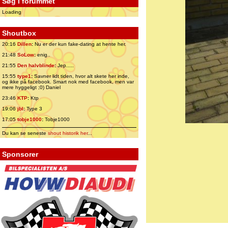
Søg i forummet
Loading
Shoutbox
20:16
Dillen
:
Nu er der kun fake-dating at hente her.
21:48
SoLow
:
enig..
21:55
Den halvblinde
:
Jep.....
15:55
type1
:
Savner lidt tiden, hvor alt skete her inde,
og ikke på facebook. Smart nok med facebook, men var
mere hyggeligt ;0) Daniel
23:46
KTP
:
Ktp
19:06
jbl
:
Type 3
17:05
tobje1000
:
Tobje1000
Du kan se seneste
shout historik her
...
Sponsorer