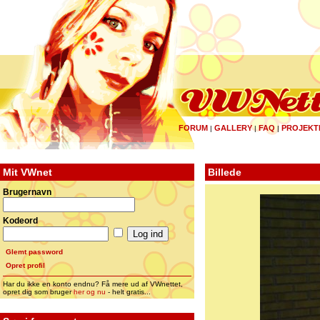
FORUM
GALLERY
FAQ
PROJEKT
|
|
|
Mit VWnet
Billede
Brugernavn
Kodeord
Glemt password
Opret profil
Har du ikke en konto endnu? Få mere ud af VWnettet,
opret dig som bruger
her og nu
- helt gratis...