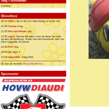
Søg i forummet
Loading
Shoutbox
20:16
Dillen
:
Nu er der kun fake-dating at hente her.
21:48
SoLow
:
enig..
21:55
Den halvblinde
:
Jep.....
15:55
type1
:
Savner lidt tiden, hvor alt skete her inde,
og ikke på facebook. Smart nok med facebook, men var
mere hyggeligt ;0) Daniel
23:46
KTP
:
Ktp
19:06
jbl
:
Type 3
17:05
tobje1000
:
Tobje1000
Du kan se seneste
shout historik her
...
Sponsorer