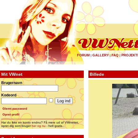
FORUM
GALLERY
FAQ
PROJEKT
|
|
|
Mit VWnet
Billede
Brugernavn
Kodeord
Glemt password
Opret profil
Har du ikke en konto endnu? Få mere ud af VWnettet,
opret dig som bruger
her og nu
- helt gratis...