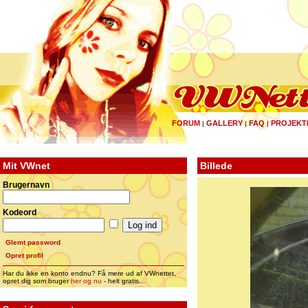
FORUM
GALLERY
FAQ
PROJEKT
|
|
|
Mit VWnet
Billede
Brugernavn
Kodeord
Glemt password
Opret profil
Har du ikke en konto endnu? Få mere ud af VWnettet,
opret dig som bruger
her og nu
- helt gratis...