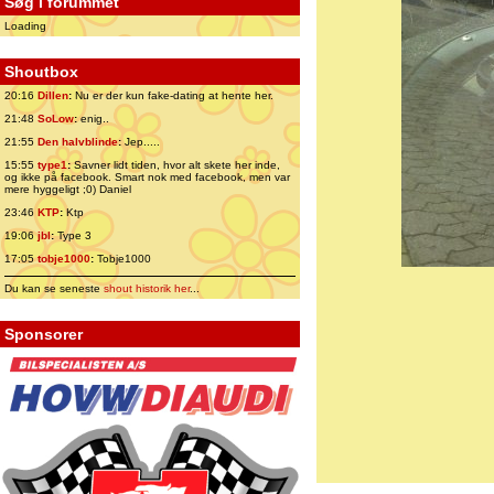
Søg i forummet
Loading
Shoutbox
20:16
Dillen
:
Nu er der kun fake-dating at hente her.
21:48
SoLow
:
enig..
21:55
Den halvblinde
:
Jep.....
15:55
type1
:
Savner lidt tiden, hvor alt skete her inde,
og ikke på facebook. Smart nok med facebook, men var
mere hyggeligt ;0) Daniel
23:46
KTP
:
Ktp
19:06
jbl
:
Type 3
17:05
tobje1000
:
Tobje1000
Du kan se seneste
shout historik her
...
Sponsorer