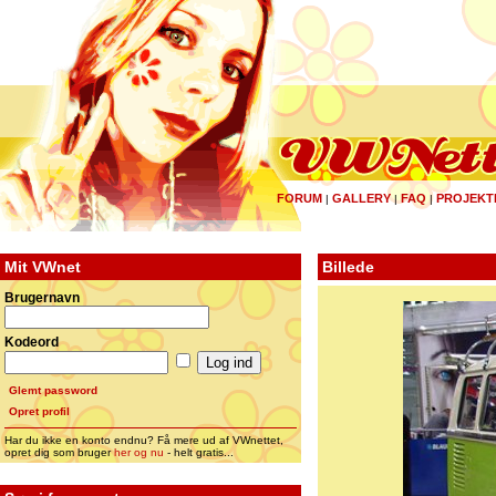
FORUM
GALLERY
FAQ
PROJEKT
|
|
|
Mit VWnet
Billede
Brugernavn
Kodeord
Glemt password
Opret profil
Har du ikke en konto endnu? Få mere ud af VWnettet,
opret dig som bruger
her og nu
- helt gratis...