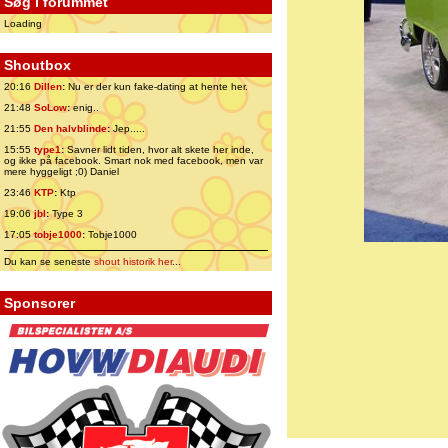
Søg i forummet
Loading
Shoutbox
20:16
Dillen
:
Nu er der kun fake-dating at hente her.
21:48
SoLow
:
enig..
21:55
Den halvblinde
:
Jep.....
15:55
type1
:
Savner lidt tiden, hvor alt skete her inde,
og ikke på facebook. Smart nok med facebook, men var
mere hyggeligt ;0) Daniel
23:46
KTP
:
Ktp
19:06
jbl
:
Type 3
17:05
tobje1000
:
Tobje1000
Du kan se seneste
shout historik her
...
Sponsorer