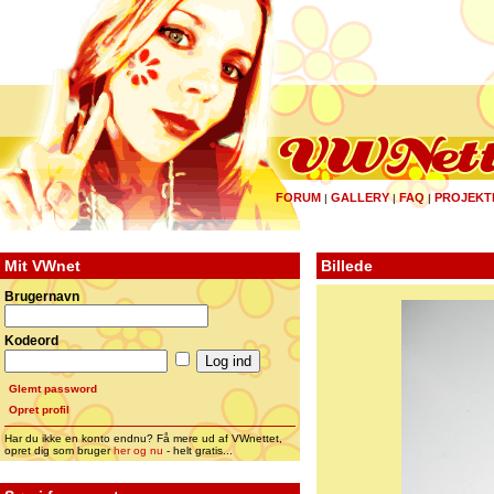
FORUM
GALLERY
FAQ
PROJEKT
|
|
|
Mit VWnet
Billede
Brugernavn
Kodeord
Glemt password
Opret profil
Har du ikke en konto endnu? Få mere ud af VWnettet,
opret dig som bruger
her og nu
- helt gratis...