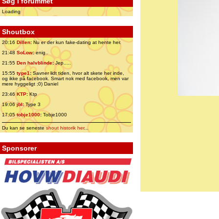
Søg i forummet
Loading
Shoutbox
20:16
Dillen
:
Nu er der kun fake-dating at hente her.
21:48
SoLow
:
enig..
21:55
Den halvblinde
:
Jep.....
15:55
type1
:
Savner lidt tiden, hvor alt skete her inde,
og ikke på facebook. Smart nok med facebook, men var
mere hyggeligt ;0) Daniel
23:46
KTP
:
Ktp
19:06
jbl
:
Type 3
17:05
tobje1000
:
Tobje1000
Du kan se seneste
shout historik her
...
Sponsorer