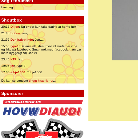
Søg i forummet
Loading
Shoutbox
20:16
Dillen
:
Nu er der kun fake-dating at hente her.
21:48
SoLow
:
enig..
21:55
Den halvblinde
:
Jep.....
15:55
type1
:
Savner lidt tiden, hvor alt skete her inde,
og ikke på facebook. Smart nok med facebook, men var
mere hyggeligt ;0) Daniel
23:46
KTP
:
Ktp
19:06
jbl
:
Type 3
17:05
tobje1000
:
Tobje1000
Du kan se seneste
shout historik her
...
Sponsorer