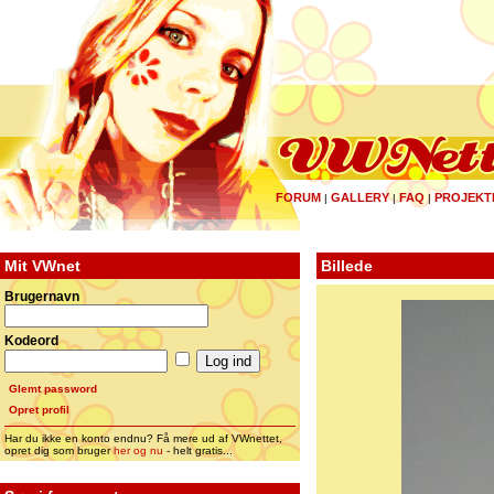
FORUM
GALLERY
FAQ
PROJEKT
|
|
|
Mit VWnet
Billede
Brugernavn
Kodeord
Glemt password
Opret profil
Har du ikke en konto endnu? Få mere ud af VWnettet,
opret dig som bruger
her og nu
- helt gratis...