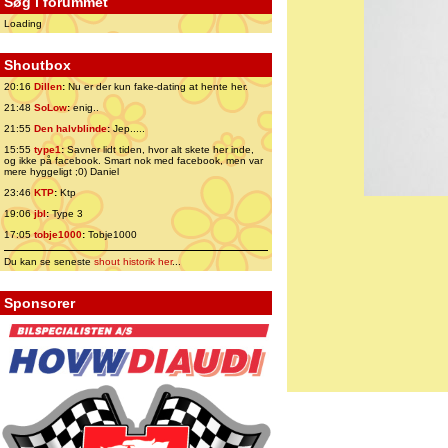
Søg i forummet
Loading
Shoutbox
20:16
Dillen
:
Nu er der kun fake-dating at hente her.
21:48
SoLow
:
enig..
21:55
Den halvblinde
:
Jep.....
15:55
type1
:
Savner lidt tiden, hvor alt skete her inde,
og ikke på facebook. Smart nok med facebook, men var
mere hyggeligt ;0) Daniel
23:46
KTP
:
Ktp
19:06
jbl
:
Type 3
17:05
tobje1000
:
Tobje1000
Du kan se seneste
shout historik her
...
Sponsorer