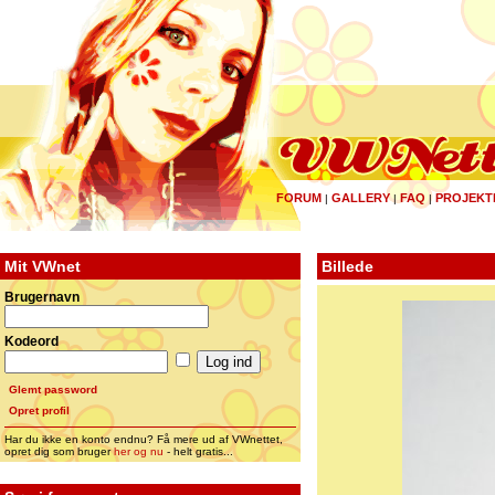
FORUM
GALLERY
FAQ
PROJEKT
|
|
|
Mit VWnet
Billede
Brugernavn
Kodeord
Glemt password
Opret profil
Har du ikke en konto endnu? Få mere ud af VWnettet,
opret dig som bruger
her og nu
- helt gratis...