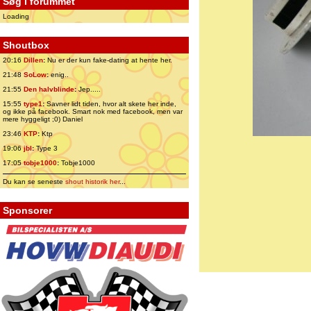
Søg i forummet
Loading
Shoutbox
20:16
Dillen
:
Nu er der kun fake-dating at hente her.
21:48
SoLow
:
enig..
21:55
Den halvblinde
:
Jep.....
15:55
type1
:
Savner lidt tiden, hvor alt skete her inde,
og ikke på facebook. Smart nok med facebook, men var
mere hyggeligt ;0) Daniel
23:46
KTP
:
Ktp
19:06
jbl
:
Type 3
17:05
tobje1000
:
Tobje1000
Du kan se seneste
shout historik her
...
Sponsorer