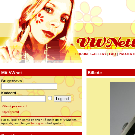
FORUM
GALLERY
FAQ
PROJEKT
|
|
|
Mit VWnet
Billede
Brugernavn
Kodeord
Glemt password
Opret profil
Har du ikke en konto endnu? Få mere ud af VWnettet,
opret dig som bruger
her og nu
- helt gratis...