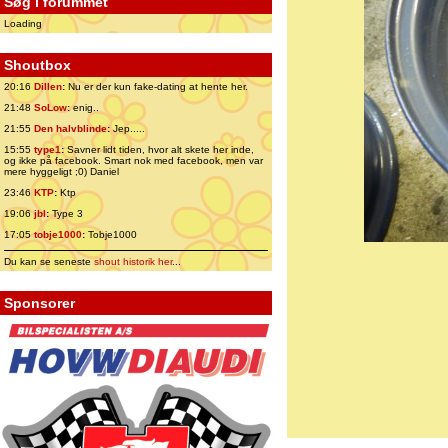
Søg i forummet
Loading
Shoutbox
20:16
Dillen
:
Nu er der kun fake-dating at hente her.
21:48
SoLow
:
enig..
21:55
Den halvblinde
:
Jep.....
15:55
type1
:
Savner lidt tiden, hvor alt skete her inde,
og ikke på facebook. Smart nok med facebook, men var
mere hyggeligt ;0) Daniel
23:46
KTP
:
Ktp
19:06
jbl
:
Type 3
17:05
tobje1000
:
Tobje1000
Du kan se seneste
shout historik her
...
Sponsorer