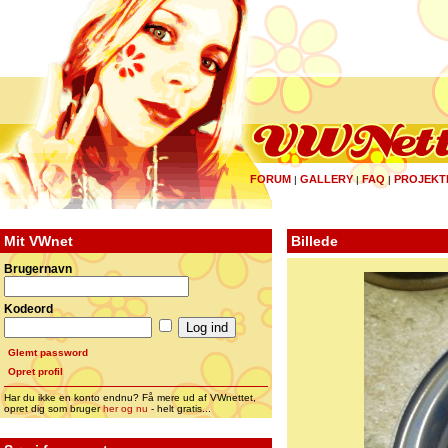
FORUM
GALLERY
FAQ
PROJEKT
|
|
|
Mit VWnet
Billede
Brugernavn
Kodeord
Glemt password
Opret profil
Har du ikke en konto endnu? Få mere ud af VWnettet,
opret dig som bruger
her og nu
- helt gratis...