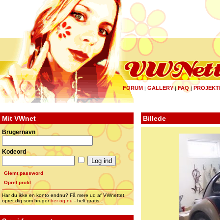
FORUM
GALLERY
FAQ
PROJEKT
|
|
|
Mit VWnet
Billede
Brugernavn
Kodeord
Glemt password
Opret profil
Har du ikke en konto endnu? Få mere ud af VWnettet,
opret dig som bruger
her og nu
- helt gratis...