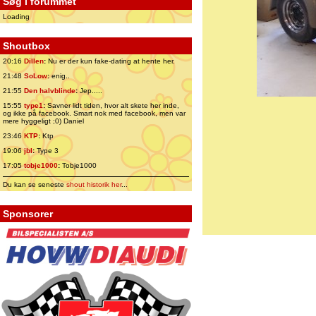
Søg i forummet
Loading
Shoutbox
20:16
Dillen
:
Nu er der kun fake-dating at hente her.
21:48
SoLow
:
enig..
21:55
Den halvblinde
:
Jep.....
15:55
type1
:
Savner lidt tiden, hvor alt skete her inde,
og ikke på facebook. Smart nok med facebook, men var
mere hyggeligt ;0) Daniel
23:46
KTP
:
Ktp
19:06
jbl
:
Type 3
17:05
tobje1000
:
Tobje1000
Du kan se seneste
shout historik her
...
Sponsorer