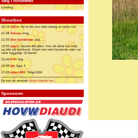
Søg i forummet
Loading
Shoutbox
20:16
Dillen
:
Nu er der kun fake-dating at hente her.
21:48
SoLow
:
enig..
21:55
Den halvblinde
:
Jep.....
15:55
type1
:
Savner lidt tiden, hvor alt skete her inde,
og ikke på facebook. Smart nok med facebook, men var
mere hyggeligt ;0) Daniel
23:46
KTP
:
Ktp
19:06
jbl
:
Type 3
17:05
tobje1000
:
Tobje1000
Du kan se seneste
shout historik her
...
Sponsorer