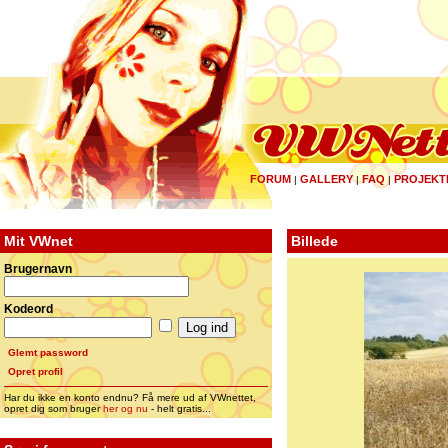
FORUM
GALLERY
FAQ
PROJEKT
|
|
|
Mit VWnet
Billede
Brugernavn
Kodeord
Glemt password
Opret profil
Har du ikke en konto endnu? Få mere ud af VWnettet,
opret dig som bruger
her og nu
- helt gratis...