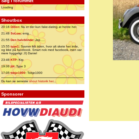
Søg i forummet
Loading
Shoutbox
20:16
Dillen
:
Nu er der kun fake-dating at hente her.
21:48
SoLow
:
enig..
21:55
Den halvblinde
:
Jep.....
15:55
type1
:
Savner lidt tiden, hvor alt skete her inde,
og ikke på facebook. Smart nok med facebook, men var
mere hyggeligt ;0) Daniel
23:46
KTP
:
Ktp
19:06
jbl
:
Type 3
17:05
tobje1000
:
Tobje1000
Du kan se seneste
shout historik her
...
Sponsorer