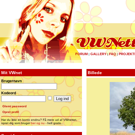
FORUM
GALLERY
FAQ
PROJEKT
|
|
|
Mit VWnet
Billede
Brugernavn
Kodeord
Glemt password
Opret profil
Har du ikke en konto endnu? Få mere ud af VWnettet,
opret dig som bruger
her og nu
- helt gratis...