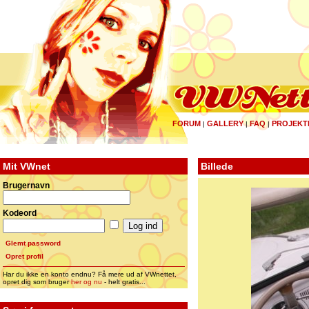
FORUM
GALLERY
FAQ
PROJEKT
|
|
|
Mit VWnet
Billede
Brugernavn
Kodeord
Glemt password
Opret profil
Har du ikke en konto endnu? Få mere ud af VWnettet,
opret dig som bruger
her og nu
- helt gratis...