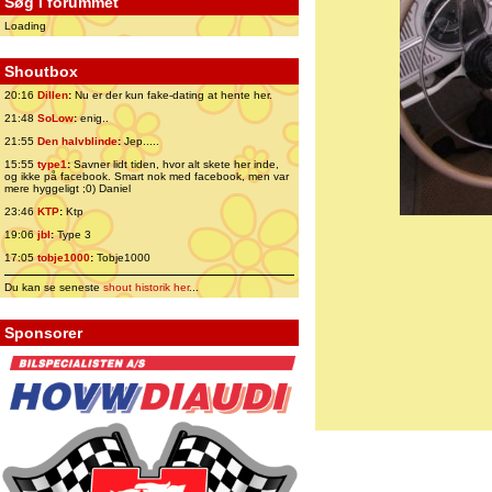
Søg i forummet
Loading
Shoutbox
20:16
Dillen
:
Nu er der kun fake-dating at hente her.
21:48
SoLow
:
enig..
21:55
Den halvblinde
:
Jep.....
15:55
type1
:
Savner lidt tiden, hvor alt skete her inde,
og ikke på facebook. Smart nok med facebook, men var
mere hyggeligt ;0) Daniel
23:46
KTP
:
Ktp
19:06
jbl
:
Type 3
17:05
tobje1000
:
Tobje1000
Du kan se seneste
shout historik her
...
Sponsorer