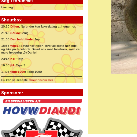
Søg i forummet
Loading
Shoutbox
20:16
Dillen
:
Nu er der kun fake-dating at hente her.
21:48
SoLow
:
enig..
21:55
Den halvblinde
:
Jep.....
15:55
type1
:
Savner lidt tiden, hvor alt skete her inde,
og ikke på facebook. Smart nok med facebook, men var
mere hyggeligt ;0) Daniel
23:46
KTP
:
Ktp
19:06
jbl
:
Type 3
17:05
tobje1000
:
Tobje1000
Du kan se seneste
shout historik her
...
Sponsorer