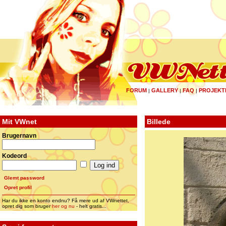
FORUM
GALLERY
FAQ
PROJEKT
|
|
|
Mit VWnet
Billede
Brugernavn
Kodeord
Glemt password
Opret profil
Har du ikke en konto endnu? Få mere ud af VWnettet,
opret dig som bruger
her og nu
- helt gratis...