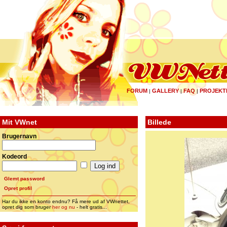
FORUM
GALLERY
FAQ
PROJEKT
|
|
|
Mit VWnet
Billede
Brugernavn
Kodeord
Glemt password
Opret profil
Har du ikke en konto endnu? Få mere ud af VWnettet,
opret dig som bruger
her og nu
- helt gratis...