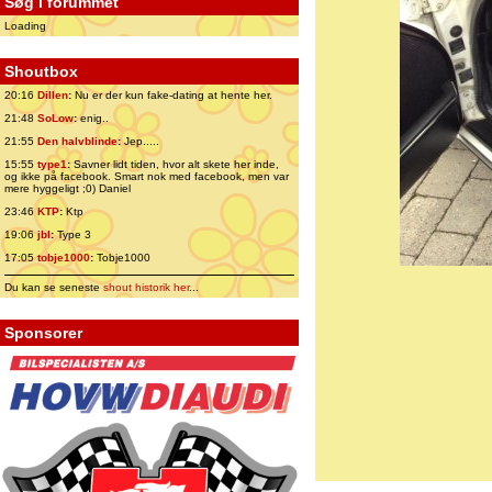
Søg i forummet
Loading
Shoutbox
20:16
Dillen
:
Nu er der kun fake-dating at hente her.
21:48
SoLow
:
enig..
21:55
Den halvblinde
:
Jep.....
15:55
type1
:
Savner lidt tiden, hvor alt skete her inde,
og ikke på facebook. Smart nok med facebook, men var
mere hyggeligt ;0) Daniel
23:46
KTP
:
Ktp
19:06
jbl
:
Type 3
17:05
tobje1000
:
Tobje1000
Du kan se seneste
shout historik her
...
Sponsorer