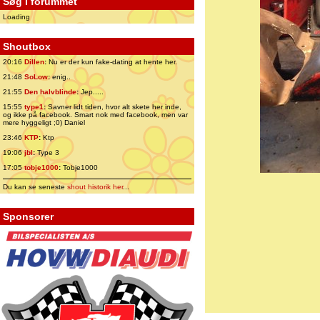
Søg i forummet
Loading
Shoutbox
20:16
Dillen
:
Nu er der kun fake-dating at hente her.
21:48
SoLow
:
enig..
21:55
Den halvblinde
:
Jep.....
15:55
type1
:
Savner lidt tiden, hvor alt skete her inde,
og ikke på facebook. Smart nok med facebook, men var
mere hyggeligt ;0) Daniel
23:46
KTP
:
Ktp
19:06
jbl
:
Type 3
17:05
tobje1000
:
Tobje1000
Du kan se seneste
shout historik her
...
Sponsorer