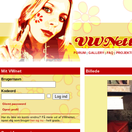
FORUM
GALLERY
FAQ
PROJEKT
|
|
|
Mit VWnet
Billede
Brugernavn
Kodeord
Glemt password
Opret profil
Har du ikke en konto endnu? Få mere ud af VWnettet,
opret dig som bruger
her og nu
- helt gratis...