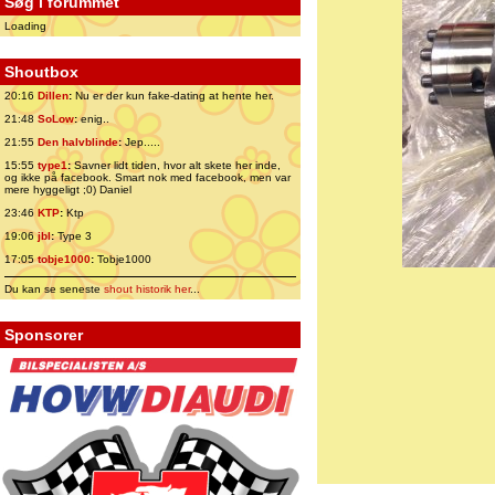
Søg i forummet
Loading
Shoutbox
20:16
Dillen
:
Nu er der kun fake-dating at hente her.
21:48
SoLow
:
enig..
21:55
Den halvblinde
:
Jep.....
15:55
type1
:
Savner lidt tiden, hvor alt skete her inde,
og ikke på facebook. Smart nok med facebook, men var
mere hyggeligt ;0) Daniel
23:46
KTP
:
Ktp
19:06
jbl
:
Type 3
17:05
tobje1000
:
Tobje1000
Du kan se seneste
shout historik her
...
Sponsorer