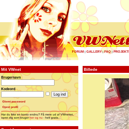
FORUM
GALLERY
FAQ
PROJEKT
|
|
|
Mit VWnet
Billede
Brugernavn
Kodeord
Glemt password
Opret profil
Har du ikke en konto endnu? Få mere ud af VWnettet,
opret dig som bruger
her og nu
- helt gratis...