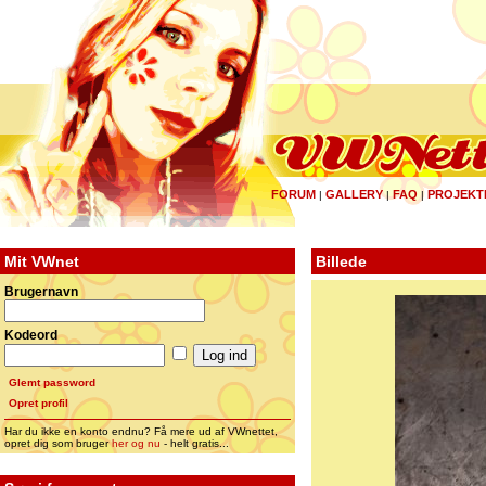
FORUM
GALLERY
FAQ
PROJEKT
|
|
|
Mit VWnet
Billede
Brugernavn
Kodeord
Glemt password
Opret profil
Har du ikke en konto endnu? Få mere ud af VWnettet,
opret dig som bruger
her og nu
- helt gratis...