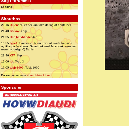
Søg i forummet
Loading
Shoutbox
20:16
Dillen
:
Nu er der kun fake-dating at hente her.
21:48
SoLow
:
enig..
21:55
Den halvblinde
:
Jep.....
15:55
type1
:
Savner lidt tiden, hvor alt skete her inde,
og ikke på facebook. Smart nok med facebook, men var
mere hyggeligt ;0) Daniel
23:46
KTP
:
Ktp
19:06
jbl
:
Type 3
17:05
tobje1000
:
Tobje1000
Du kan se seneste
shout historik her
...
Sponsorer