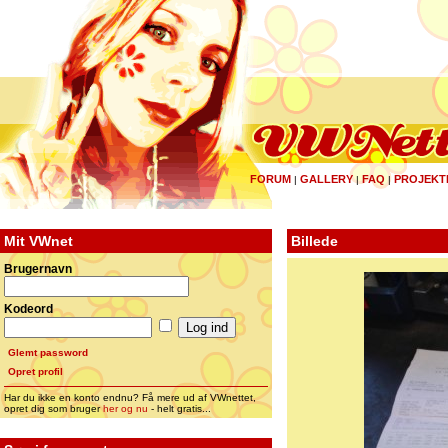
FORUM
GALLERY
FAQ
PROJEKT
|
|
|
Mit VWnet
Billede
Brugernavn
Kodeord
Glemt password
Opret profil
Har du ikke en konto endnu? Få mere ud af VWnettet,
opret dig som bruger
her og nu
- helt gratis...