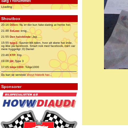
Søg i forummet
Loading
Shoutbox
20:16
Dillen
:
Nu er der kun fake-dating at hente her.
21:48
SoLow
:
enig..
21:55
Den halvblinde
:
Jep.....
15:55
type1
:
Savner lidt tiden, hvor alt skete her inde,
og ikke på facebook. Smart nok med facebook, men var
mere hyggeligt ;0) Daniel
23:46
KTP
:
Ktp
19:06
jbl
:
Type 3
17:05
tobje1000
:
Tobje1000
Du kan se seneste
shout historik her
...
Sponsorer