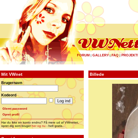
FORUM
GALLERY
FAQ
PROJEKT
|
|
|
Mit VWnet
Billede
Brugernavn
Kodeord
Glemt password
Opret profil
Har du ikke en konto endnu? Få mere ud af VWnettet,
opret dig som bruger
her og nu
- helt gratis...