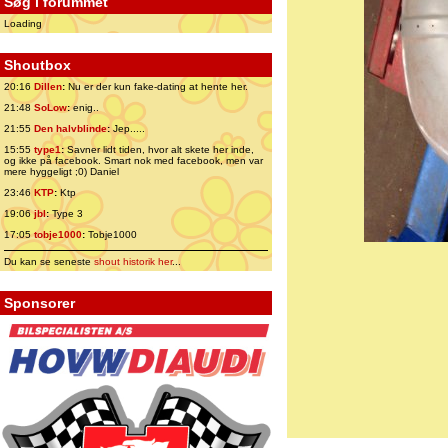
Søg i forummet
Loading
Shoutbox
20:16
Dillen
:
Nu er der kun fake-dating at hente her.
21:48
SoLow
:
enig..
21:55
Den halvblinde
:
Jep.....
15:55
type1
:
Savner lidt tiden, hvor alt skete her inde,
og ikke på facebook. Smart nok med facebook, men var
mere hyggeligt ;0) Daniel
23:46
KTP
:
Ktp
19:06
jbl
:
Type 3
17:05
tobje1000
:
Tobje1000
Du kan se seneste
shout historik her
...
Sponsorer