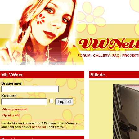
FORUM
GALLERY
FAQ
PROJEKT
|
|
|
Mit VWnet
Billede
Brugernavn
Kodeord
Glemt password
Opret profil
Har du ikke en konto endnu? Få mere ud af VWnettet,
opret dig som bruger
her og nu
- helt gratis...