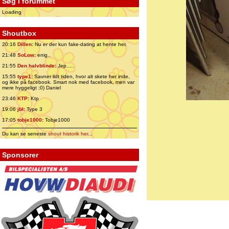
Søg i forummet
Loading
Shoutbox
20:16
Dillen
:
Nu er der kun fake-dating at hente her.
21:48
SoLow
:
enig..
21:55
Den halvblinde
:
Jep.....
15:55
type1
:
Savner lidt tiden, hvor alt skete her inde,
og ikke på facebook. Smart nok med facebook, men var
mere hyggeligt ;0) Daniel
23:46
KTP
:
Ktp
19:06
jbl
:
Type 3
17:05
tobje1000
:
Tobje1000
Du kan se seneste
shout historik her
...
Sponsorer