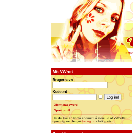
FOR
Mit VWnet
Brugernavn
Kodeord
Glemt password
Opret profil
Har du ikke en konto endnu? Få mere ud af VWnettet,
opret dig som bruger
her og nu
- helt gratis...