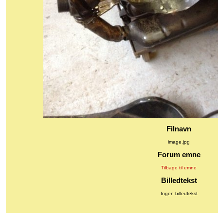
Filnavn
image.jpg
Forum emne
Tilbage til emne
Billedtekst
Ingen billedtekst