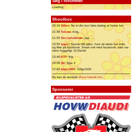
Søg i forummet
Loading
Shoutbox
20:16
Dillen
:
Nu er der kun fake-dating at hente her.
21:48
SoLow
:
enig..
21:55
Den halvblinde
:
Jep.....
15:55
type1
:
Savner lidt tiden, hvor alt skete her inde,
og ikke på facebook. Smart nok med facebook, men var
mere hyggeligt ;0) Daniel
23:46
KTP
:
Ktp
19:06
jbl
:
Type 3
17:05
tobje1000
:
Tobje1000
Du kan se seneste
shout historik her
...
Sponsorer