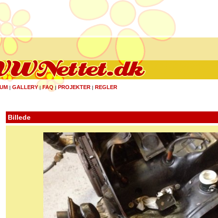
UM
GALLERY
FAQ
PROJEKTER
REGLER
|
|
|
|
Billede