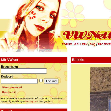
FORUM
GALLERY
FAQ
PROJEKT
|
|
|
Mit VWnet
Billede
Brugernavn
Kodeord
Glemt password
Opret profil
Har du ikke en konto endnu? Få mere ud af VWnettet,
opret dig som bruger
her og nu
- helt gratis...