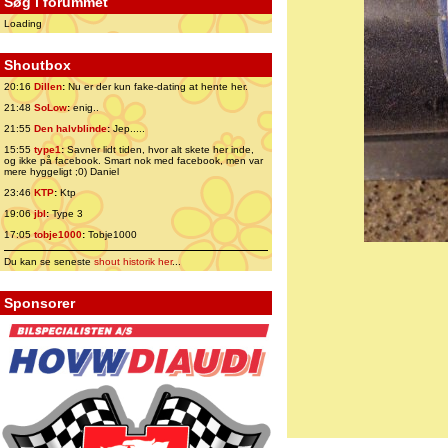
Søg i forummet
Loading
Shoutbox
20:16
Dillen
:
Nu er der kun fake-dating at hente her.
21:48
SoLow
:
enig..
21:55
Den halvblinde
:
Jep.....
15:55
type1
:
Savner lidt tiden, hvor alt skete her inde,
og ikke på facebook. Smart nok med facebook, men var
mere hyggeligt ;0) Daniel
23:46
KTP
:
Ktp
19:06
jbl
:
Type 3
17:05
tobje1000
:
Tobje1000
Du kan se seneste
shout historik her
...
Sponsorer