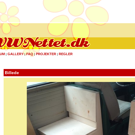
UM
GALLERY
FAQ
PROJEKTER
REGLER
|
|
|
|
Billede