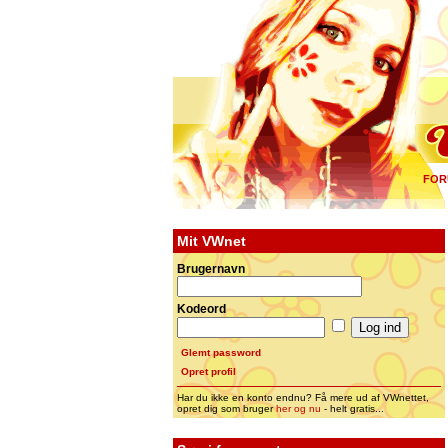
FOR
Mit VWnet
Brugernavn
Kodeord
Glemt password
Opret profil
Har du ikke en konto endnu? Få mere ud af VWnettet,
opret dig som bruger
her og nu
- helt gratis...