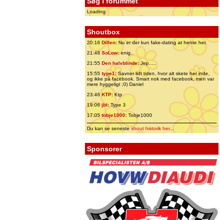
Søg i forummet
Loading
Shoutbox
20:16
Dillen
:
Nu er der kun fake-dating at hente her.
21:48
SoLow
:
enig..
21:55
Den halvblinde
:
Jep.....
15:55
type1
:
Savner lidt tiden, hvor alt skete her inde,
og ikke på facebook. Smart nok med facebook, men var
mere hyggeligt ;0) Daniel
23:46
KTP
:
Ktp
19:06
jbl
:
Type 3
17:05
tobje1000
:
Tobje1000
Du kan se seneste
shout historik her
...
Sponsorer