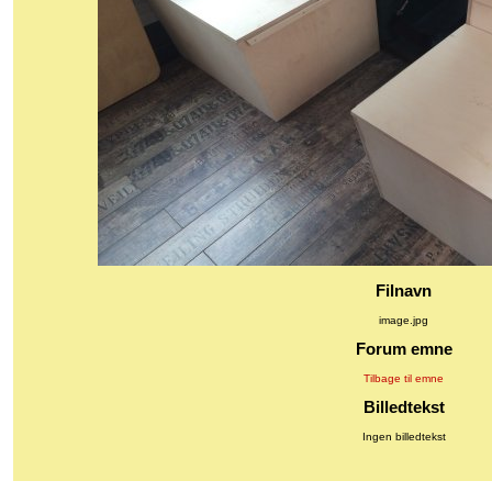
Filnavn
image.jpg
Forum emne
Tilbage til emne
Billedtekst
Ingen billedtekst