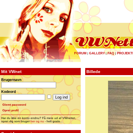
FORUM
GALLERY
FAQ
PROJEKT
|
|
|
Mit VWnet
Billede
Brugernavn
Kodeord
Glemt password
Opret profil
Har du ikke en konto endnu? Få mere ud af VWnettet,
opret dig som bruger
her og nu
- helt gratis...