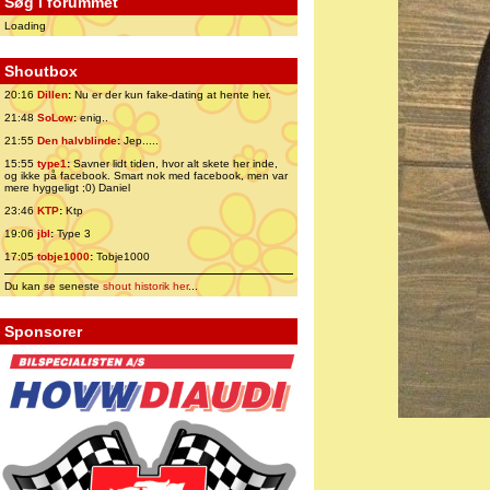
Søg i forummet
Loading
Shoutbox
20:16
Dillen
:
Nu er der kun fake-dating at hente her.
21:48
SoLow
:
enig..
21:55
Den halvblinde
:
Jep.....
15:55
type1
:
Savner lidt tiden, hvor alt skete her inde,
og ikke på facebook. Smart nok med facebook, men var
mere hyggeligt ;0) Daniel
23:46
KTP
:
Ktp
19:06
jbl
:
Type 3
17:05
tobje1000
:
Tobje1000
Du kan se seneste
shout historik her
...
Sponsorer