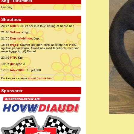
Søg i forummet
Loading
Shoutbox
20:16
Dillen
:
Nu er der kun fake-dating at hente her.
21:48
SoLow
:
enig..
21:55
Den halvblinde
:
Jep.....
15:55
type1
:
Savner lidt tiden, hvor alt skete her inde,
og ikke på facebook. Smart nok med facebook, men var
mere hyggeligt ;0) Daniel
23:46
KTP
:
Ktp
19:06
jbl
:
Type 3
17:05
tobje1000
:
Tobje1000
Du kan se seneste
shout historik her
...
Sponsorer