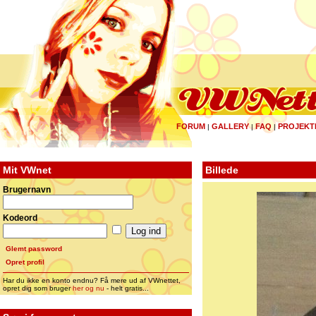
FORUM
GALLERY
FAQ
PROJEKT
|
|
|
Mit VWnet
Billede
Brugernavn
Kodeord
Glemt password
Opret profil
Har du ikke en konto endnu? Få mere ud af VWnettet,
opret dig som bruger
her og nu
- helt gratis...