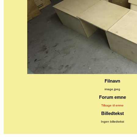
Filnavn
image.jpeg
Forum emne
Tilbage til emne
Billedtekst
Ingen billedtekst