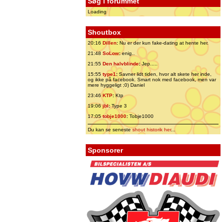
Søg i forummet
Loading
Shoutbox
20:16
Dillen
:
Nu er der kun fake-dating at hente her.
21:48
SoLow
:
enig..
21:55
Den halvblinde
:
Jep.....
15:55
type1
:
Savner lidt tiden, hvor alt skete her inde,
og ikke på facebook. Smart nok med facebook, men var
mere hyggeligt ;0) Daniel
23:46
KTP
:
Ktp
19:06
jbl
:
Type 3
17:05
tobje1000
:
Tobje1000
Du kan se seneste
shout historik her
...
Sponsorer