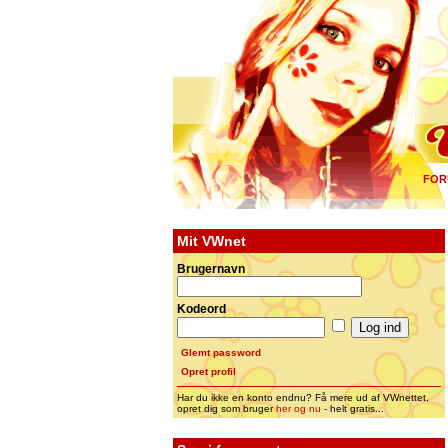
FOR
Mit VWnet
Brugernavn
Kodeord
Glemt password
Opret profil
Har du ikke en konto endnu? Få mere ud af VWnettet,
opret dig som bruger
her og nu
- helt gratis...