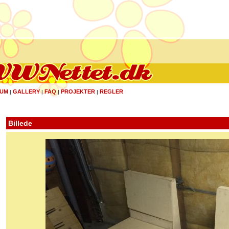
UM
GALLERY
FAQ
PROJEKTER
REGLER
|
|
|
|
Billede