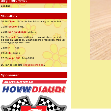
Søg i forummet
Loading
Shoutbox
20:16
Dillen
:
Nu er der kun fake-dating at hente her.
21:48
SoLow
:
enig..
21:55
Den halvblinde
:
Jep.....
15:55
type1
:
Savner lidt tiden, hvor alt skete her inde,
og ikke på facebook. Smart nok med facebook, men var
mere hyggeligt ;0) Daniel
23:46
KTP
:
Ktp
19:06
jbl
:
Type 3
17:05
tobje1000
:
Tobje1000
Du kan se seneste
shout historik her
...
Sponsorer