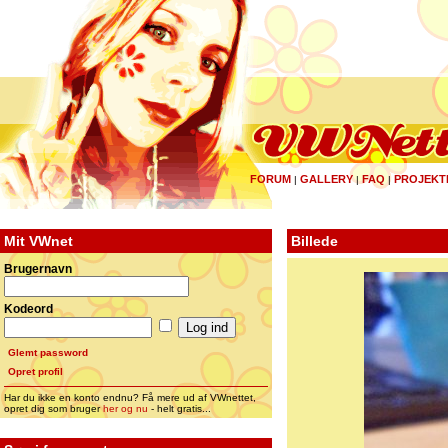
FORUM
GALLERY
FAQ
PROJEKT
|
|
|
Mit VWnet
Billede
Brugernavn
Kodeord
Glemt password
Opret profil
Har du ikke en konto endnu? Få mere ud af VWnettet,
opret dig som bruger
her og nu
- helt gratis...