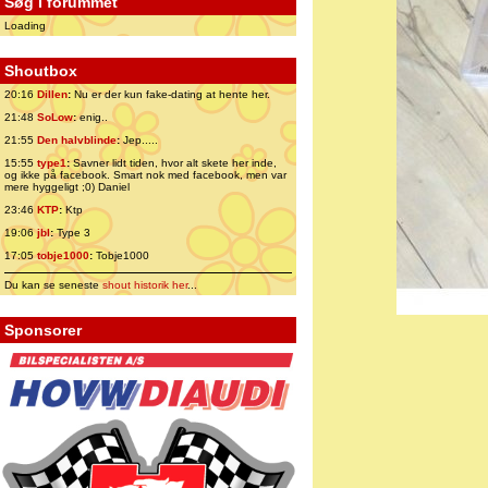
Søg i forummet
Loading
Shoutbox
20:16
Dillen
:
Nu er der kun fake-dating at hente her.
21:48
SoLow
:
enig..
21:55
Den halvblinde
:
Jep.....
15:55
type1
:
Savner lidt tiden, hvor alt skete her inde,
og ikke på facebook. Smart nok med facebook, men var
mere hyggeligt ;0) Daniel
23:46
KTP
:
Ktp
19:06
jbl
:
Type 3
17:05
tobje1000
:
Tobje1000
Du kan se seneste
shout historik her
...
Sponsorer