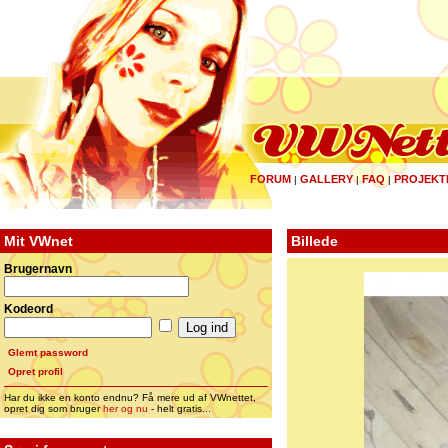
FORUM
GALLERY
FAQ
PROJEKT
|
|
|
Mit VWnet
Billede
Brugernavn
Kodeord
Glemt password
Opret profil
Har du ikke en konto endnu? Få mere ud af VWnettet,
opret dig som bruger
her og nu
- helt gratis...