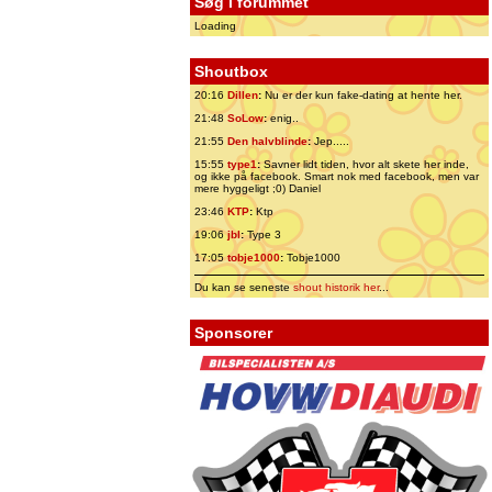
Søg i forummet
Loading
Shoutbox
20:16
Dillen
:
Nu er der kun fake-dating at hente her.
21:48
SoLow
:
enig..
21:55
Den halvblinde
:
Jep.....
15:55
type1
:
Savner lidt tiden, hvor alt skete her inde,
og ikke på facebook. Smart nok med facebook, men var
mere hyggeligt ;0) Daniel
23:46
KTP
:
Ktp
19:06
jbl
:
Type 3
17:05
tobje1000
:
Tobje1000
Du kan se seneste
shout historik her
...
Sponsorer