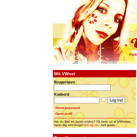
FOR
Mit VWnet
Brugernavn
Kodeord
Glemt password
Opret profil
Har du ikke en konto endnu? Få mere ud af VWnettet,
opret dig som bruger
her og nu
- helt gratis...