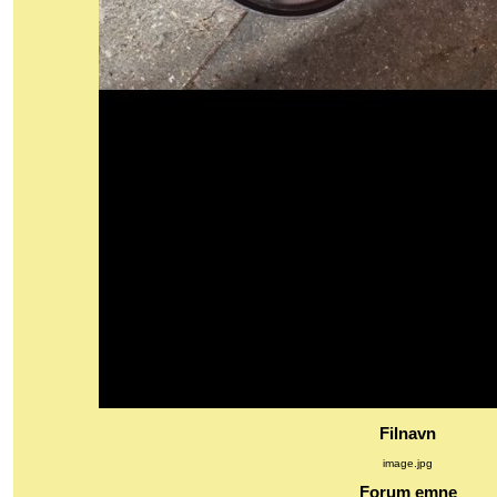
Filnavn
image.jpg
Forum emne