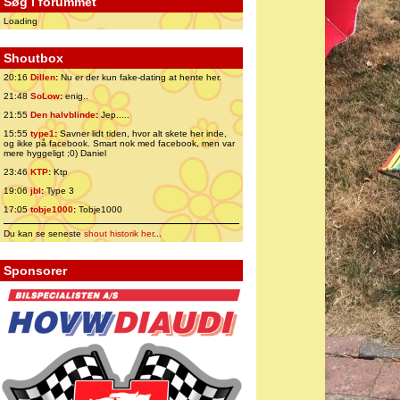
Søg i forummet
Loading
Shoutbox
20:16
Dillen
:
Nu er der kun fake-dating at hente her.
21:48
SoLow
:
enig..
21:55
Den halvblinde
:
Jep.....
15:55
type1
:
Savner lidt tiden, hvor alt skete her inde,
og ikke på facebook. Smart nok med facebook, men var
mere hyggeligt ;0) Daniel
23:46
KTP
:
Ktp
19:06
jbl
:
Type 3
17:05
tobje1000
:
Tobje1000
Du kan se seneste
shout historik her
...
Sponsorer