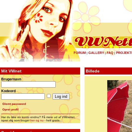
FORUM
GALLERY
FAQ
PROJEKT
|
|
|
Mit VWnet
Billede
Brugernavn
Kodeord
Glemt password
Opret profil
Har du ikke en konto endnu? Få mere ud af VWnettet,
opret dig som bruger
her og nu
- helt gratis...