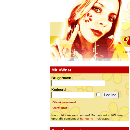
FOR
Mit VWnet
Brugernavn
Kodeord
Glemt password
Opret profil
Har du ikke en konto endnu? Få mere ud af VWnettet,
opret dig som bruger
her og nu
- helt gratis...