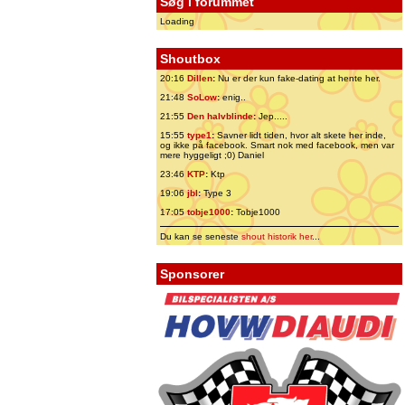
Søg i forummet
Loading
Shoutbox
20:16
Dillen
:
Nu er der kun fake-dating at hente her.
21:48
SoLow
:
enig..
21:55
Den halvblinde
:
Jep.....
15:55
type1
:
Savner lidt tiden, hvor alt skete her inde,
og ikke på facebook. Smart nok med facebook, men var
mere hyggeligt ;0) Daniel
23:46
KTP
:
Ktp
19:06
jbl
:
Type 3
17:05
tobje1000
:
Tobje1000
Du kan se seneste
shout historik her
...
Sponsorer