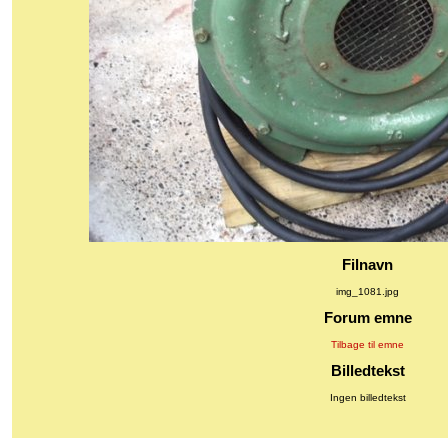
Filnavn
img_1081.jpg
Forum emne
Tilbage til emne
Billedtekst
Ingen billedtekst