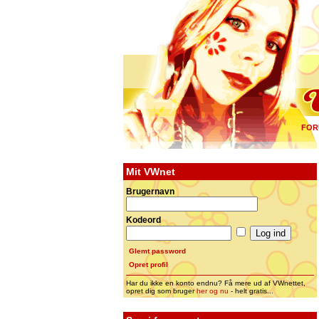
FOR
Mit VWnet
Brugernavn
Kodeord
Glemt password
Opret profil
Har du ikke en konto endnu? Få mere ud af VWnettet,
opret dig som bruger
her og nu
- helt gratis...