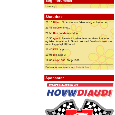
Søg i forummet
Loading
Shoutbox
20:16
Dillen
:
Nu er der kun fake-dating at hente her.
21:48
SoLow
:
enig..
21:55
Den halvblinde
:
Jep.....
15:55
type1
:
Savner lidt tiden, hvor alt skete her inde,
og ikke på facebook. Smart nok med facebook, men var
mere hyggeligt ;0) Daniel
23:46
KTP
:
Ktp
19:06
jbl
:
Type 3
17:05
tobje1000
:
Tobje1000
Du kan se seneste
shout historik her
...
Sponsorer