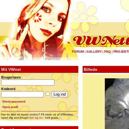
FORUM
GALLERY
FAQ
PROJEKT
|
|
|
Mit VWnet
Billede
Brugernavn
Kodeord
Glemt password
Opret profil
Har du ikke en konto endnu? Få mere ud af VWnettet,
opret dig som bruger
her og nu
- helt gratis...