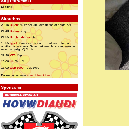
Søg i forummet
Loading
Shoutbox
20:16
Dillen
:
Nu er der kun fake-dating at hente her.
21:48
SoLow
:
enig..
21:55
Den halvblinde
:
Jep.....
15:55
type1
:
Savner lidt tiden, hvor alt skete her inde,
og ikke på facebook. Smart nok med facebook, men var
mere hyggeligt ;0) Daniel
23:46
KTP
:
Ktp
19:06
jbl
:
Type 3
17:05
tobje1000
:
Tobje1000
Du kan se seneste
shout historik her
...
Sponsorer