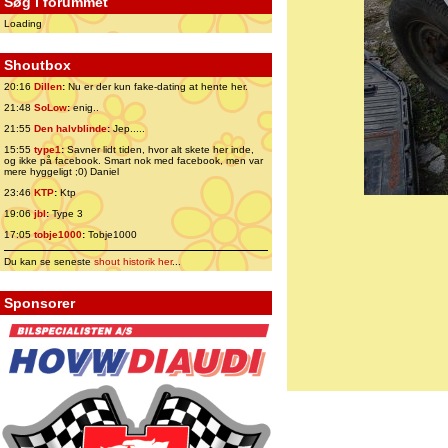
Søg i forummet
Loading
Shoutbox
20:16
Dillen
:
Nu er der kun fake-dating at hente her.
21:48
SoLow
:
enig..
21:55
Den halvblinde
:
Jep.....
15:55
type1
:
Savner lidt tiden, hvor alt skete her inde,
og ikke på facebook. Smart nok med facebook, men var
mere hyggeligt ;0) Daniel
23:46
KTP
:
Ktp
19:06
jbl
:
Type 3
17:05
tobje1000
:
Tobje1000
Du kan se seneste
shout historik her
...
Sponsorer