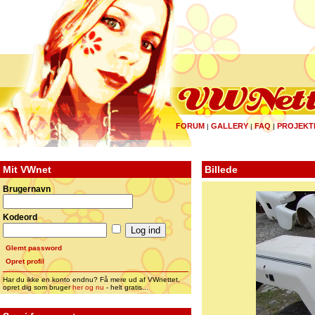
FORUM
GALLERY
FAQ
PROJEKT
|
|
|
Mit VWnet
Billede
Brugernavn
Kodeord
Glemt password
Opret profil
Har du ikke en konto endnu? Få mere ud af VWnettet,
opret dig som bruger
her og nu
- helt gratis...