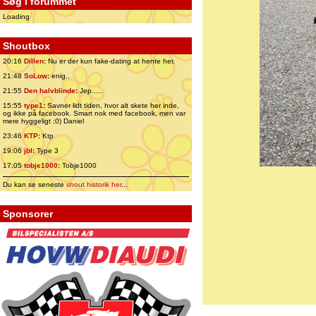
Søg i forummet
Loading
Shoutbox
20:16
Dillen
:
Nu er der kun fake-dating at hente her.
21:48
SoLow
:
enig..
21:55
Den halvblinde
:
Jep.....
15:55
type1
:
Savner lidt tiden, hvor alt skete her inde,
og ikke på facebook. Smart nok med facebook, men var
mere hyggeligt ;0) Daniel
23:46
KTP
:
Ktp
19:06
jbl
:
Type 3
17:05
tobje1000
:
Tobje1000
Du kan se seneste
shout historik her
...
Sponsorer