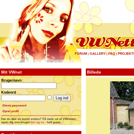
FORUM
GALLERY
FAQ
PROJEKT
|
|
|
Mit VWnet
Billede
Brugernavn
Kodeord
Glemt password
Opret profil
Har du ikke en konto endnu? Få mere ud af VWnettet,
opret dig som bruger
her og nu
- helt gratis...